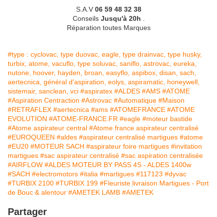
S.A.V
06 59 48 32 38
Conseils
Jusqu'à 20h
.
Réparation toutes Marques
#type : cyclovac, type duovac, eagle, type drainvac, type husky,
turbix, atome, vacuflo, type soluvac, saniflo, astrovac, eureka,
nutone, hoover, hayden, broan, easyflo, aspibox, disan, sach,
aertecnica, général d'aspiration, eolys, aspiramatic, honeywell,
sistemair, sanclean, vci
#aspiratex
#ALDES
#AMS
#ATOME
#Aspiration Centraction
#Astrovac
#Automatique
#Maison
#RETRAFLEX
#aertecnica
#ams
#ATOMEFRANCE
#ATOME
EVOLUTION
#ATOME-FRANCE.FR
#eagle
#moteur bastide
#Atome aspirateur central
#Atome france aspirateur centralisé
#EUROQUEEN
#aldes
#aspirateur centralisé martigues
#atome
#EU20
#MOTEUR SACH
#aspirateur foire martigues
#invitation
martigues
#sac aspirateur centralisé
#sac aspiration centralisée
#AIRFLOW
#ALDES MOTEUR BY PASS 4S - ALDES 1400w
#SACH
#electromotors
#italia
#martigues
#117123
#dyvac
#TURBIX 2100
#TURBIX 199
#Fleuriste livraison Martigues - Port
de Bouc & alentour
#AMETEK LAMB
#AMETEK
Partager