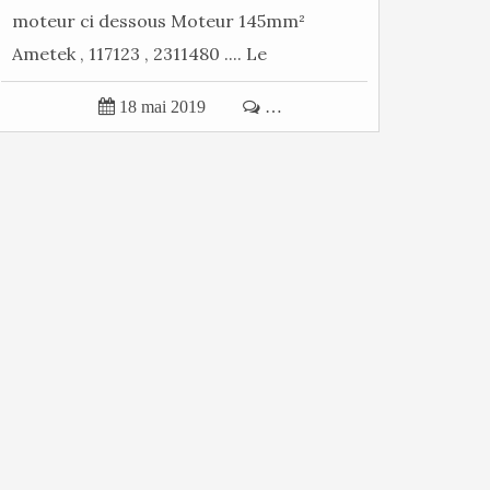
moteur ci dessous Moteur 145mm²
Ametek , 117123 , 2311480 .... Le
changement...

18 mai 2019

…