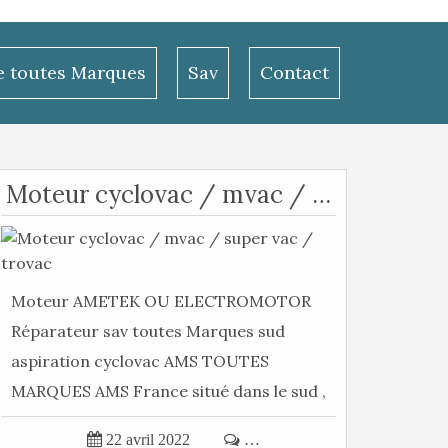
le toutes Marques
Sav
Contact
Moteur cyclovac / mvac / super vac / trovac
Moteur AMETEK OU ELECTROMOTOR
Réparateur sav toutes Marques sud
aspiration cyclovac AMS TOUTES
MARQUES AMS France situé dans le sud ,
livraison...

22 avril 2022

…