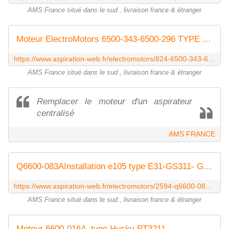
AMS France situé dans le sud , livraison france & étranger
Moteur ElectroMotors 6500-343-6500-296 TYPE : E100 E101 -GS111 -GS211
https://www.aspiration-web.fr/electromotors/824-6500-343-6500-296-tmcy1003-type-cyclovac-e100-e101-gs111-gs211.html?search_query=e101&results=34
AMS France situé dans le sud , livraison france & étranger
Remplacer le moteur d'un aspirateur
centralisé
AMS FRANCE
Q6600-083AInstallation e105 type E31-GS311- GX311 ElectroMotors
https://www.aspiration-web.fr/electromotors/2594-q6600-083a.html
AMS France situé dans le sud , livraison france & étranger
Moteur 6600-016A ,type Husky PT3211