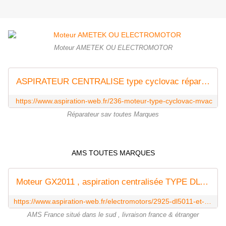
Moteur AMETEK OU ELECTROMOTOR
ASPIRATEUR CENTRALISE type cyclovac réparateur AMS - AMS Aspiration Centralisée
https://www.aspiration-web.fr/236-moteur-type-cyclovac-mvac
Réparateur sav toutes Marques
sud aspiration cyclovac
AMS TOUTES MARQUES
Moteur GX2011 , aspiration centralisée TYPE DL 200SV ElectroMotors
https://www.aspiration-web.fr/electromotors/2925-dl5011-et-gx5011-avant-0511.html
AMS France situé dans le sud , livraison france & étranger