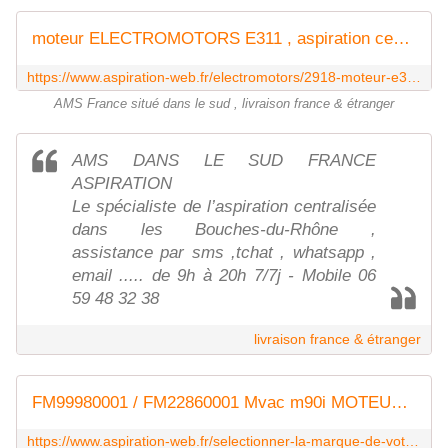
moteur ELECTROMOTORS E311 , aspiration centralisée
https://www.aspiration-web.fr/electromotors/2918-moteur-e311.html
AMS France situé dans le sud , livraison france & étranger
AMS DANS LE SUD FRANCE
ASPIRATION
Le spécialiste de l’aspiration centralisée
dans les Bouches-du-Rhône ,
assistance par sms ,tchat , whatsapp ,
email ..... de 9h à 20h 7/7j - Mobile 06
59 48 32 38
livraison france & étranger
FM99980001 / FM22860001 Mvac m90i MOTEUR Ametek 119998-41 Lamb
https://www.aspiration-web.fr/selectionner-la-marque-de-votre-moteur/2821-type-cyclovac-119998.html