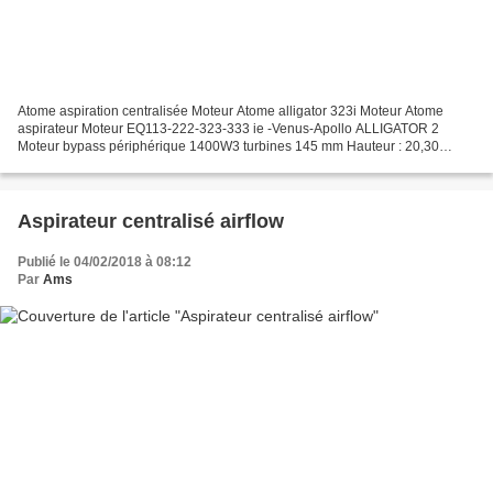
Atome aspiration centralisée Moteur Atome alligator 323i Moteur Atome
aspirateur Moteur EQ113-222-323-333 ie -Venus-Apollo ALLIGATOR 2
Moteur bypass périphérique 1400W3 turbines 145 mm Hauteur : 20,30
cmDépression : 3253 mmdébit d'air : 138 m3/hAirWatts...
Aspirateur centralisé airflow
Publié le 04/02/2018 à 08:12
Par
Ams