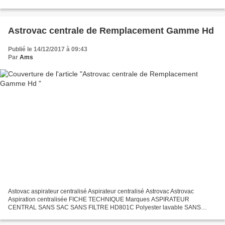
323 Venus charbons ATOME ALLIGATOR 2 et EuroQueen Eq 112,...
Astrovac centrale de Remplacement Gamme Hd
Publié le 14/12/2017 à 09:43
Par
Ams
Astovac aspirateur centralisé Aspirateur centralisé Astrovac Astrovac
Aspiration centralisée FICHE TECHNIQUE Marques ASPIRATEUR
CENTRAL SANS SAC SANS FILTRE HD801C Polyester lavable SANS
FILTRE Cellulos SANS FILTRE Référence HD801C Intensité Amp 7.5A...