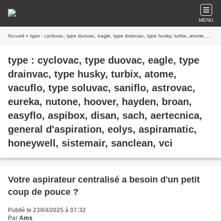
MENU
Accueil
» type : cyclovac, type duovac, eagle, type drainvac, type husky, turbix, atome, vacuflo, type soluvac, saniflo, astrovac, eureka, nutone, hoover, hayden, broan, easyflo, aspibox, disan, sach, aertecnica, general d'aspiration, eolys, aspiramatic, honeywell, sistemair, sanclean, vci
type : cyclovac, type duovac, eagle, type
drainvac, type husky, turbix, atome,
vacuflo, type soluvac, saniflo, astrovac,
eureka, nutone, hoover, hayden, broan,
easyflo, aspibox, disan, sach, aertecnica,
general d'aspiration, eolys, aspiramatic,
honeywell, sistemair, sanclean, vci
Votre aspirateur centralisé a besoin d'un petit
coup de pouce ?
Publié le 23/04/2025 à 07:32
Par
Ams