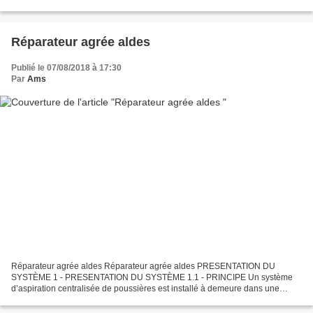
C.Booster / C.Power /C.dooble). Caractéristiques...
Réparateur agrée aldes
Publié le 07/08/2018 à 17:30
Par
Ams
Réparateur agrée aldes Réparateur agrée aldes PRESENTATION DU
SYSTÈME 1 - PRESENTATION DU SYSTÈME 1.1 - PRINCIPE Un système
d’aspiration centralisée de poussières est installé à demeure dans une
construction neuve ou en rénovation. Il est composé :...