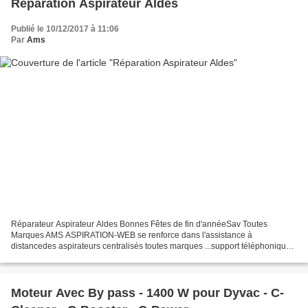
Réparation Aspirateur Aldes
Publié le 10/12/2017 à 11:06
Par
Ams
Réparateur Aspirateur Aldes Bonnes Fêtes de fin d'annéeSav Toutes
Marques AMS ASPIRATION-WEB se renforce dans l'assistance à
distancedes aspirateurs centralisés toutes marques ...support téléphonique ,
sms , mms , visio , email , whatsApp, snapchat ,...
Moteur Avec By pass - 1400 W pour Dyvac - C-