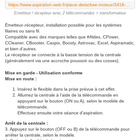
https://www.aspiration-web.fr/piece-detachee-moteur/3418-emetteur-recepteur-avec-2-telecommandes.html?search_query=EMETTEUR+RECEPTEUR&results=91
Emetteur / récepteur avec 2 télécommandes + transformateur
Émetteur-récepteur, installation possible pour les systèmes
filaires ou sans fil.
Compatible avec des marques telles que #Aldes, CPower,
CCleaner, CBooster, Caxpix, Boosty, Astrovac, Excel, Aspiramatic,
et bien d'autres.
Le récepteur se connecte à la basse tension de la centrale
(généralement via une accroche poussoir ou des cosses).
Mise en garde - Utilisation conforme
Mise en route :
Insérez le flexible dans la prise prévue à cet effet.
Allumez la centrale à l'aide de la télécommande en
appuyant sur le bouton (ON ou A), selon le modèle de
télécommande.
Effectuez ensuite votre séance d'aspiration.
Arrêt de la centrale :
3. Appuyez sur le bouton (OFF ou B) de la télécommande pour
arrêter la centrale, selon le modèle.