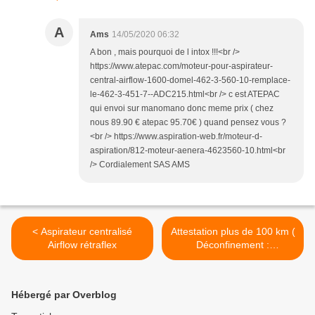
A
Ams
14/05/2020 06:32
A bon , mais pourquoi de l intox !!!<br />
https://www.atepac.com/moteur-pour-aspirateur-
central-airflow-1600-domel-462-3-560-10-remplace-
le-462-3-451-7--ADC215.html<br /> c est ATEPAC
qui envoi sur manomano donc meme prix ( chez
nous 89.90 € atepac 95.70€ ) quand pensez vous ?
<br /> https://www.aspiration-web.fr/moteur-d-
aspiration/812-moteur-aenera-4623560-10.html<br
/> Cordialement SAS AMS
< Aspirateur centralisé
Attestation plus de 100 km (
Airflow rétraflex
Déconfinement :
Déclaration de déplacement
) >
Hébergé par Overblog