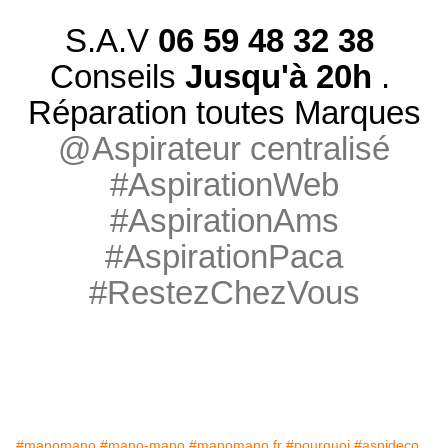
S.A.V
06 59 48 32 38
Conseils
Jusqu'à 20h
.
Réparation toutes Marques
@Aspirateur centralisé
#AspirationWeb
#AspirationAms
#AspirationPaca
#RestezChezVous
#manomano
#mano-mano
#manomano.fr
#pourquoi
#aspideco