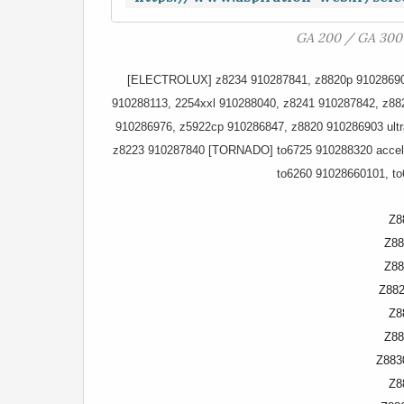
GA 200 / GA 30
[ELECTROLUX] z8234 910287841, z8820p 910286904 
910288113, 2254xxl 910288040, z8241 910287842, z88
910286976, z5922cp 910286847, z8820 910286903 ultr
z8223 910287840 [TORNADO] to6725 910288320 acceler
to6260 91028660101, t
Z8
Z88
Z88
Z882
Z8
Z88
Z883
Z8