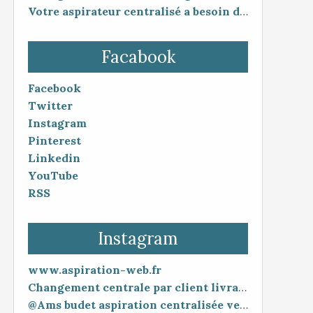
Votre aspirateur centralisé a besoin d'un petit coup de pouce ?
Facabook
Facebook
Twitter
Instagram
Pinterest
Linkedin
YouTube
RSS
Instagram
www.aspiration-web.fr
Changement centrale par client livraison 48h mise en service 30 minutes
@Ams budet aspiration centralisée vente en ligne www.aspiration-web.fr