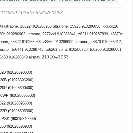
0 TC2000 AUTRES REFERENCES
ultraone, z8822r 910286963 ultra one, z5923 910286856, xxlbox16
20b 910286962 ultraone, 2272xxl 910288041, z8211 910287839, z8870c
aone, z8822 910286956, z8850 910286909 ultraone, z8870 910286912,
ator, to6441 910288743, to6261 spiral 910288738, to6260 910286601,
2192043053
o6430 910286640 airmax
820 (91028690300)
20B (91028696200)
20P (91028690400)
0WP (91028696500)
822 (91028695600)
22R (91028696300)
0PSK (90315240000)
850 (91028690900)