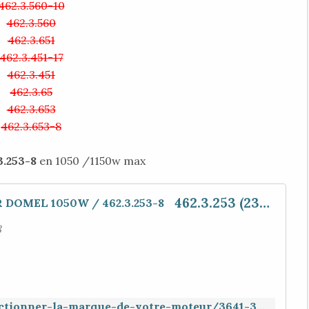
462.3.560-10
462.3.560
462.3.651
462.3.451-17
462.3.451
462.3.65
462.3.653
462.3.653-8
3.253-8
en 1050 /1150w max
462.3.253 (230/240 VOLTS) MOTEUR DOMEL 1050W / 462.3.253-8
3
https://www.aspiration-web.fr/selectionner-la-marque-de-votre-moteur/3641-3253-8-1050w-1150w.html