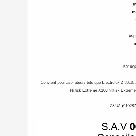
m
mo
asp
m
B016Q
Convient pour aspirateurs tels que Electrolux Z 8810,
Nilfisk Extreme X100 Nilfisk Extreme
Z8241 (9102878
S.A.V
0