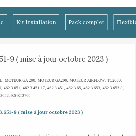
ac
Kit Installation
Pack complet
Flexib
51-9 ( mise à jour octobre 2023 )
,
,
,
,
,
L
MOTEUR GA 200
MOTEUR GA200
MOTEUR AIRFLOW
TC2000
,
,
,
,
,
,
,
0
462.3.651
462.3.451-17
462.3.451
462.3.65
462.3.653
462.3.653-8
,
03052
RS-RT2700