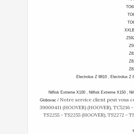
TO6
TO6
TO6
XXLB
Z59
Z5
Z8
Z8
Z8
Electrolux Z 8810 , Electrolux Z
Nilfisk Extreme X100 , Nilfisk Extreme X150 , Ni
Notre service client peut vous c
Globovac /
39000411 (HOOVER) (HOOVER), TC5216 -
TS2255 - TS2255 (HOOVER), TS2272 - T