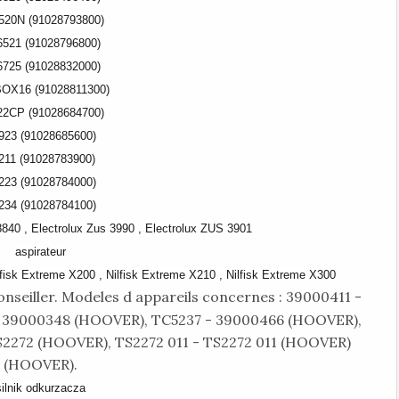
520N (91028793800)
521 (91028796800)
725 (91028832000)
OX16 (91028811300)
22CP (91028684700)
923 (91028685600)
211 (91028783900)
223 (91028784000)
234 (91028784100)
 8840 , Electrolux Zus 3990 , Electrolux ZUS 3901
aspirateur
lfisk Extreme X200 , Nilfisk Extreme X210 , Nilfisk Extreme X300
onseiller. Modeles d appareils concernes : 39000411 -
 39000348 (HOOVER), TC5237 - 39000466 (HOOVER),
S2272 (HOOVER), TS2272 011 - TS2272 011 (HOOVER)
(HOOVER).
silnik odkurzacza