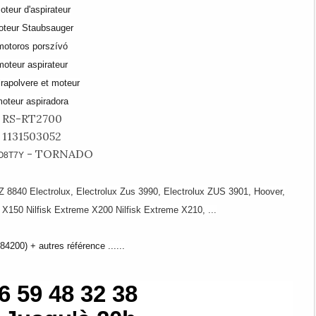
oteur d'aspirateur
teur Staubsauger
motoros porszívó
moteur aspirateur
irapolvere et moteur
oteur aspiradora
RS-RT2700
1131503052
- TORNADO
O8T7Y
 Z 8840 Electrolux, Electrolux Zus 3990, Electrolux ZUS 3901, Hoover,
 X150 Nilfisk Extreme X200 Nilfisk Extreme X210, ...
4200) + autres référence ......
6 59 48 32 38