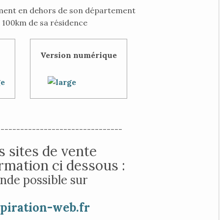
ment en dehors de son département
e 100km de sa résidence
Version numérique
--------------------------------
 sites de vente
ormation ci dessous :
de possible sur
iration-web.fr