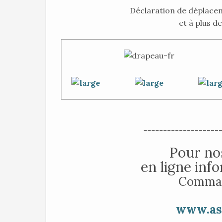
Déclaration de déplace
et à plus d
-------------------
Pour nos
en ligne inf
Comman
www.asp