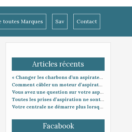
le toutes Marques
Sav
Contact
Articles récents
« Changer les charbons d’un aspirateur centralisé : entretien utile ou coup de poker ? »
Comment câbler un moteur d’aspirateur
Vous avez une question sur votre aspiration centralisée ?
Toutes les prises d’aspiration ne sont pas forcément compatibles entre elles.
Votre centrale ne démarre plus lorsque vous branchez le flexible ?
Facabook