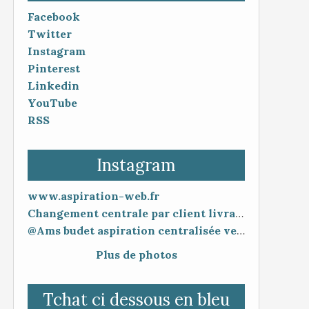
Facebook
Twitter
Instagram
Pinterest
Linkedin
YouTube
RSS
Instagram
www.aspiration-web.fr
Changement centrale par client livraison 48h mise en service 30 minutes
@Ams budet aspiration centralisée vente en ligne www.aspiration-web.fr
Plus de photos
Tchat ci dessous en bleu