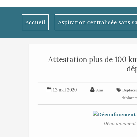
Accueil
Aspiration centralisée sans s
Attestation plus de 100 k
dé


13 mai 2020

Ams
Déplace
déplace
Déconfinement 