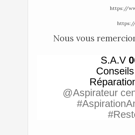
https://ww
https:/
Nous vous remercion
S.A.V
0
Conseil
Réparatio
@Aspirateur cen
#AspirationA
#Rest