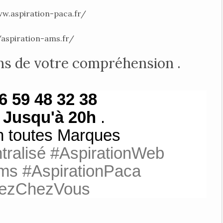
w.aspiration-paca.fr/
/aspiration-ams.fr/
s de votre compréhension .
6 59 48 32 38
s
Jusqu'à 20h
.
n toutes Marques
tralisé #AspirationWeb
ms #AspirationPaca
ezChezVous