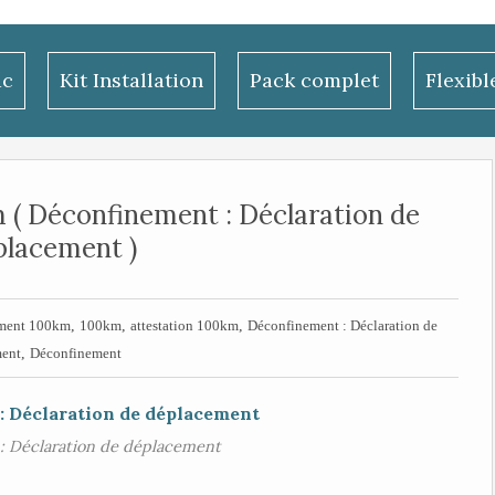
ac
Kit Installation
Pack complet
Flexib
m ( Déconfinement : Déclaration de
placement )
,
,
,
ment 100km
100km
attestation 100km
Déconfinement : Déclaration de
,
ment
Déconfinement
: Déclaration de déplacement