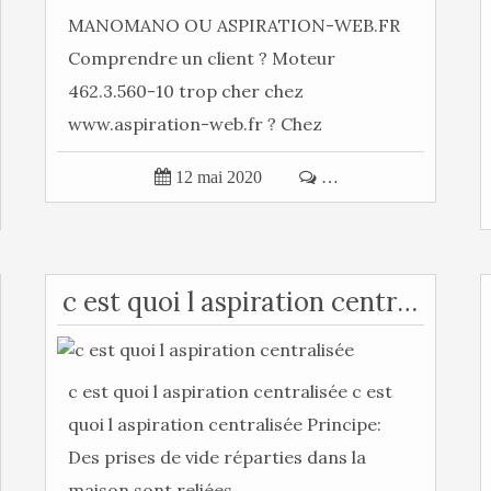
MANOMANO OU ASPIRATION-WEB.FR
Comprendre un client ? Moteur
462.3.560-10 trop cher chez
www.aspiration-web.fr ? Chez
manomano moins cher ( 95.70€...

12 mai 2020

…
c est quoi l aspiration centralisée
c est quoi l aspiration centralisée c est
quoi l aspiration centralisée Principe:
Des prises de vide réparties dans la
maison sont reliées...