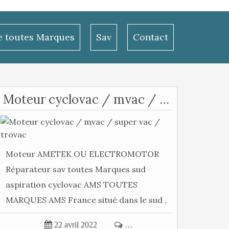
le toutes Marques
Sav
Contact
Moteur cyclovac / mvac / super vac / trovac
Moteur AMETEK OU ELECTROMOTOR
Réparateur sav toutes Marques sud
aspiration cyclovac AMS TOUTES
MARQUES AMS France situé dans le sud ,
livraison...

22 avril 2022

…