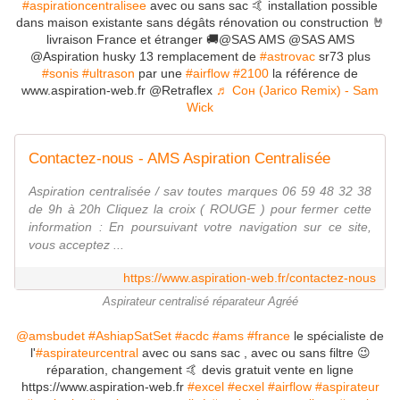
#aspirationcentralisee
avec ou sans sac 🤙 installation possible
dans maison existante sans dégâts rénovation ou construction 🤘
livraison France et étranger 🚚@SAS AMS @SAS AMS
@Aspiration husky 13 remplacement de
#astrovac
sr73 plus
#sonis
#ultrason
par une
#airflow
#2100
la référence de
www.aspiration-web.fr @Retraflex
♬ Сон (Jarico Remix) - Sam
Wick
Contactez-nous - AMS Aspiration Centralisée
Aspiration centralisée / sav toutes marques 06 59 48 32 38
de 9h à 20h Cliquez la croix ( ROUGE ) pour fermer cette
information : En poursuivant votre navigation sur ce site,
vous acceptez ...
https://www.aspiration-web.fr/contactez-nous
Aspirateur centralisé réparateur Agréé
@amsbudet
#AshiapSatSet
#acdc
#ams
#france
le spécialiste de
l'
#aspirateurcentral
avec ou sans sac , avec ou sans filtre 😉
réparation, changement 🤙 devis gratuit vente en ligne
https://www.aspiration-web.fr
#excel
#ecxel
#airflow
#aspirateur