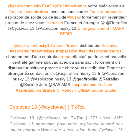
@aspirationhusky13
#CapCut
#amsfrance
votre spécialiste en
#aspirationcentralisee
avec ou sans sac 👀
#aspirateurcentral
aspiration de solide ou de liquide
#husky
forcément un revendeur
proche de chez vous
#livraison
France et étranger 😁 @Retraflex
@Cyclovac 13 @Aspiration husky 13
♬ original sound - QARA
BEBİR
@aspirationhusky13
#ams
#france
distributeur
#soluvac
#aspirateur
#centralisee
#reparation
#sav
#aspirateurcentral
changement d'une centrale
#trema
effectué par le client nouvelle
centrale gamme soluvac avec ou sans sac , forcément un
distributeur soluvac proche de chez vous distribution France et
étranger 👍 contact emilie@aspiration-husky-13.fr @Aspiration
husky 13 @Aspiration husky 13 @geoffrouille @Retraflex
@Société Jeto @SAS AMS
#aspirationcentralisee
#aspirateurcentralise
♬ Ready - Official Sound Studio
Cyclovac 13 (@cyclovac) | TikTok
Cyclovac 13 (@cyclovac) on TikTok | 373 Likes. AMS
Cyclovac 13 partenaire pour votre aspirateur central sav
toutes marques.Watch the latest video from Cyclovac 13