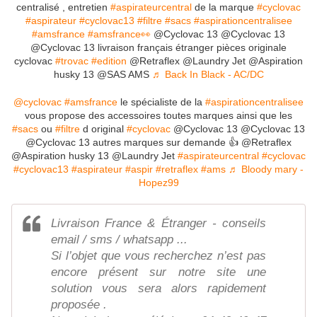
centralisé , entretien
#aspirateurcentral
de la marque
#cyclovac
#aspirateur
#cyclovac13
#filtre
#sacs
#aspirationcentralisee
#amsfrance
#amsfrance👀
@Cyclovac 13 @Cyclovac 13
@Cyclovac 13 livraison français étranger pièces originale
cyclovac
#trovac
#edition
@Retraflex @Laundry Jet @Aspiration
husky 13 @SAS AMS
♬ Back In Black - AC/DC
@cyclovac
#amsfrance
le spécialiste de la
#aspirationcentralisee
vous propose des accessoires toutes marques ainsi que les
#sacs
ou
#filtre
d original
#cyclovac
@Cyclovac 13 @Cyclovac 13
@Cyclovac 13 autres marques sur demande 👍 @Retraflex
@Aspiration husky 13 @Laundry Jet
#aspirateurcentral
#cyclovac
#cyclovac13
#aspirateur
#aspir
#retraflex
#ams
♬ Bloody mary -
Hopez99
Livraison France & Étranger - conseils
email / sms / whatsapp ...
Si l’objet que vous recherchez n’est pas
encore présent sur notre site une
solution vous sera alors rapidement
proposée .