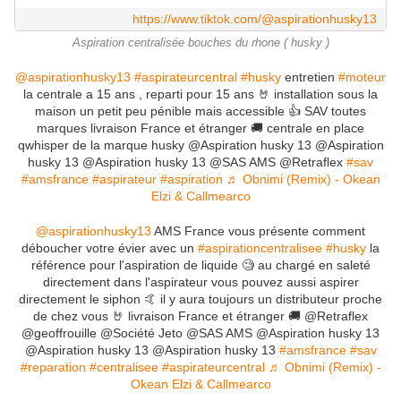
https://www.tiktok.com/@aspirationhusky13
Aspiration centralisée bouches du rhone ( husky )
@aspirationhusky13
#aspirateurcentral
#husky
entretien
#moteur
la centrale a 15 ans , reparti pour 15 ans 🤘 installation sous la
maison un petit peu pénible mais accessible 👍 SAV toutes
marques livraison France et étranger 🚚 centrale en place
qwhisper de la marque husky @Aspiration husky 13 @Aspiration
husky 13 @Aspiration husky 13 @SAS AMS @Retraflex
#sav
#amsfrance
#aspirateur
#aspiration
♬ Obnimi (Remix) - Okean
Elzi & Callmearco
@aspirationhusky13
AMS France vous présente comment
déboucher votre évier avec un
#aspirationcentralisee
#husky
la
référence pour l'aspiration de liquide 🧐 au chargé en saleté
directement dans l'aspirateur vous pouvez aussi aspirer
directement le siphon 🤙 il y aura toujours un distributeur proche
de chez vous 🤘 livraison France et étranger 🚚 @Retraflex
@geoffrouille @Société Jeto @SAS AMS @Aspiration husky 13
@Aspiration husky 13 @Aspiration husky 13
#amsfrance
#sav
#reparation
#centralisee
#aspirateurcentral
♬ Obnimi (Remix) -
Okean Elzi & Callmearco