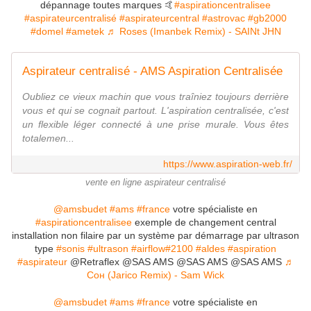
dépannage toutes marques 🤙
#aspirationcentralisee
#aspirateurcentralisé
#aspirateurcentral
#astrovac
#gb2000
#domel
#ametek
♬ Roses (Imanbek Remix) - SAINt JHN
Aspirateur centralisé - AMS Aspiration Centralisée
Oubliez ce vieux machin que vous traîniez toujours derrière
vous et qui se cognait partout. L'aspiration centralisée, c'est
un flexible léger connecté à une prise murale. Vous êtes
totalemen...
https://www.aspiration-web.fr/
vente en ligne aspirateur centralisé
@amsbudet
#ams
#france
votre spécialiste en
#aspirationcentralisee
exemple de changement central
installation non filaire par un système par démarrage par ultrason
type
#sonis
#ultrason
#airflow
#2100
#aldes
#aspiration
#aspirateur
@Retraflex @SAS AMS @SAS AMS @SAS AMS
♬
Сон (Jarico Remix) - Sam Wick
@amsbudet
#ams
#france
votre spécialiste en