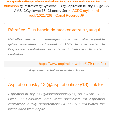
#aspiration
#aspirateurcentralisé
#aspirationcentralisee
#sonis
#ultrason
@Retraflex @Cyclovac 13 @Aspiration husky 13 @SAS
AMS @Cyclovac 13 @Landry Jet
♬ ACDC style hard
rock(1021726) - Canal Records JP
Rétraflex |Plus besoin de stocker votre tuyau qui se rétracte - AMS Aspiration Centralisée
Rétraflex permet un ménage-minute bien plus agréable
qu'un aspirateur traditionnel / AMS le spécialiste de
l'aspiration centralisée rétractable / Rétraflex Aspirateur
centralisé
https://www.aspiration-web.fr/179-retraflex
Aspirateur centralisé réparateur Agréé
Aspiration husky 13 (@aspirationhusky13) | TikTok
Aspiration husky 13 (@aspirationhusky13) on TikTok | 1.5K
Likes. 33 Followers. Ams votre spécialiste en aspiration
centralisée husky département 04 /05 /13 /84.Watch the
latest video from Aspira...