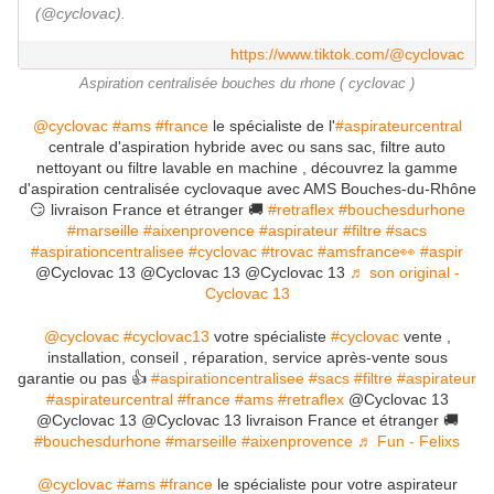
(@cyclovac).
https://www.tiktok.com/@cyclovac
Aspiration centralisée bouches du rhone ( cyclovac )
@cyclovac
#ams
#france
le spécialiste de l'
#aspirateurcentral
centrale d'aspiration hybride avec ou sans sac, filtre auto
nettoyant ou filtre lavable en machine , découvrez la gamme
d'aspiration centralisée cyclovaque avec AMS Bouches-du-Rhône
😏 livraison France et étranger 🚚
#retraflex
#bouchesdurhone
#marseille
#aixenprovence
#aspirateur
#filtre
#sacs
#aspirationcentralisee
#cyclovac
#trovac
#amsfrance👀
#aspir
@Cyclovac 13 @Cyclovac 13 @Cyclovac 13
♬ son original -
Cyclovac 13
@cyclovac
#cyclovac13
votre spécialiste
#cyclovac
vente ,
installation, conseil , réparation, service après-vente sous
garantie ou pas 👍
#aspirationcentralisee
#sacs
#filtre
#aspirateur
#aspirateurcentral
#france
#ams
#retraflex
@Cyclovac 13
@Cyclovac 13 @Cyclovac 13 livraison France et étranger 🚚
#bouchesdurhone
#marseille
#aixenprovence
♬ Fun - Felixs
@cyclovac
#ams
#france
le spécialiste pour votre aspirateur