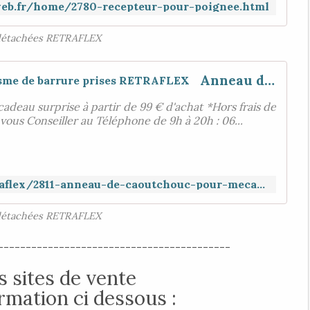
web.fr/home/2780-recepteur-pour-poignee.html
détachées RETRAFLEX
Anneau de caoutchouc pour mécanisme de barrure prises RETRAFLEX
cadeau surprise à partir de 99 € d'achat *Hors frais de
 vous Conseiller au Téléphone de 9h à 20h : 06...
https://www.aspiration-web.fr/retraflex/2811-anneau-de-caoutchouc-pour-mecanisme-de-barrure-prises-retraflex.html
détachées RETRAFLEX
------------------------------------------
 sites de vente
ormation ci dessous :