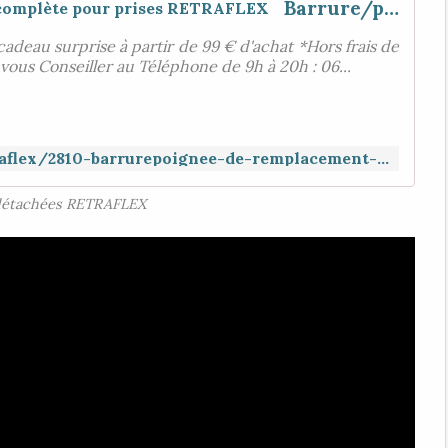
Barrure/poignée de remplacement complète pour prises RETRAFLEX
cadeau surprise à partir de 99 € d'achat *Hors frais de
 vous Conseiller au Téléphone de 9h à 20h : 06...
https://www.aspiration-web.fr/retraflex/2810-barrurepoignee-de-remplacement-complete-pour-prises-retraflex.html
détachées RETRAFLEX