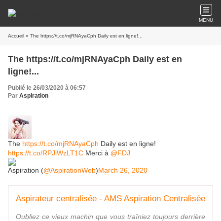
MENU
Accueil
» The https://t.co/mjRNAyaCph Daily est en ligne!...
The https://t.co/mjRNAyaCph Daily est en
ligne!...
Publié le 26/03/2020 à 06:57
Par
Aspiration
The
https://t.co/mjRNAyaCph
Daily est en ligne!
https://t.co/RPJiWzLT1C
Merci à
@FDJ
Aspiration (
@AspirationWeb
)
March 26, 2020
Aspirateur centralisée - AMS Aspiration Centralisée
Oubliez ce vieux machin que vous traîniez toujours derrière