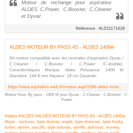
Moteur de rechange pour aspirateur
ALDES C.Power, C.Booster, C.Cleaner
et Dyvac
Référence : ALD11171626
ALDES MOTEUR BY PASS 4S - ALDES 1400w
Kit moteur compatible avec les centrales d'aspiration Dyvac /
C.Cleaner / C.Booster / C.Power /C.dooble).
Caractéristiques Marque: Aldes Puissance: 1400 W
Diamètre: 144.8 mm Hauteur: 18 cm Garantie:
https://www.aspiration-web.fr/moteur-aspi/1386-aldes-moteur-by-pass-4s-aldes-1400w.html
Moteur Avec By pass - 1400 W pour Dyvac - C-Cleaner - C-Booster - C-
Power
#aldes
#ALDES
#ALDES MOTEUR BY PASS 4S - ALDES 1400w
#type : cyclovac, type duovac, eagle, type drainvac, type husky,
turbix, atome, vacuflo, type soluvac, saniflo, astrovac, eureka,
nutone, hoover, hayden, broan, easyflo, aspibox, disan, sach,