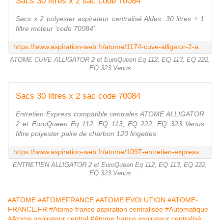
Sacs 30 litres x 2 sac code 70084
Sacs x 2 polyester aspirateur centralisé Aldes :30 litres + 1
filtre moteur 'code 70084'
https://www.aspiration-web.fr/atome/1174-cuve-alligator-2-atome-eq1133-222-323-333ie-venus-apollo.html?search_query=alligator&results=23
ATOME CUVE ALLIGATOR 2 et EuroQueen Eq 112, EQ 113, EQ 222,
EQ 323 Venus
Sacs 30 litres x 2 sac code 70084
Entretien Express compatible centrales ATOME ALLIGATOR
2 et EuroQueen Eq 112, EQ 113, EQ 222, EQ 323 Venus
filtre polyester paire de charbon 120 lingettes
https://www.aspiration-web.fr/atome/1097-entretien-express-compatible-centrales-atome-alligator-2-et-euroqueen.html?search_query=alligator&results=23
ENTRETIEN ALLIGATOR 2 et EuroQueen Eq 112, EQ 113, EQ 222,
EQ 323 Venus
#ATOME
#ATOMEFRANCE
#ATOME EVOLUTION
#ATOME-
FRANCE.FR
#Atome france aspiration centralisée
#Automatique
#Atome aspirateur central
#Atome france aspirateur centralisé