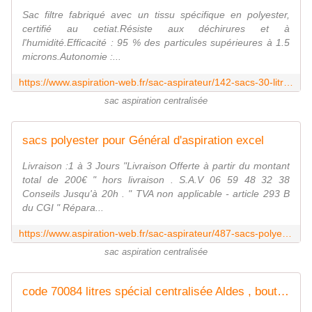
Sac filtre fabriqué avec un tissu spécifique en polyester,
certifié au cetiat.Résiste aux déchirures et à
l'humidité.Efficacité : 95 % des particules supérieures à 1.5
microns.Autonomie :...
https://www.aspiration-web.fr/sac-aspirateur/142-sacs-30-litres-x-2-aspiration-centralisee-aldes.html
sac aspiration centralisée
sacs polyester pour Général d'aspiration excel
Livraison :1 à 3 Jours "Livraison Offerte à partir du montant
total de 200€ " hors livraison . S.A.V 06 59 48 32 38
Conseils Jusqu'à 20h . " TVA non applicable - article 293 B
du CGI " Répara...
https://www.aspiration-web.fr/sac-aspirateur/487-sacs-polyester-pour-general-d-aspiration-excel.html
sac aspiration centralisée
code 70084 litres spécial centralisée Aldes , boutique aspiration-web.fr