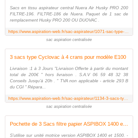
Sacs en tissu aspirateur central Nuera Air Husky PRO 200
FILTRE-196. FILTRE-186 de Nuera. Paquet de 1 sac de
remplacement Husky PRO 200 OU DUOVAC .
https://www.aspiration-web.fr/sac-aspirateur/1071-sac-type-pro10-pro20-et-pro200.html
sac aspiration centralisée
3 sacs type Cyclovac à 4 crans pour modèle E100
Livraison :1 à 3 Jours "Livraison Offerte à partir du montant
total de 200€ " hors livraison . S.A.V 06 59 48 32 38
Conseils Jusqu'à 20h . " TVA non applicable - article 293 B
du CGI " Répara...
https://www.aspiration-web.fr/sac-aspirateur/1134-3-sacs-type-cyclovac-a-4-crans-pour-modele-e100.html
sac aspiration centralisée
Pochette de 3 Sacs filtre papier ASPIBOX 1400 et 1500
S'utilise sur unité motrice version ASPIBOX 1400 et 1500. -