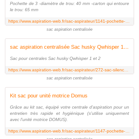
Pochette de 3 -diamètre de trou: 40 mm -carton qui entoure
le trou: 65 mm
https://www.aspiration-web.fr/sac-aspirateur/1141-pochette-de-3-sacs-filtre-papier-aspibox-1400-et-1500.html
sac aspiration centralisée
sac aspiration centralisée Sac husky Qwhisper 1 et 2
Sac pour centrales Sac husky Qwhisper 1 et 2
https://www.aspiration-web.fr/sac-aspirateur/272-sac-silence-1-et-2-0000000000272.html
sac aspiration centralisée
Kit sac pour unité motrice Domus
Grâce au kit sac, équipé votre centrale d'aspiration pour un
entretien très rapide et hygiénique (s'utilise uniquement
avec l'unité motrice DOMUS).
https://www.aspiration-web.fr/sac-aspirateur/1147-pochette-de-3-sacs-filtre-papier-domus-plus-et-domus-cent.html