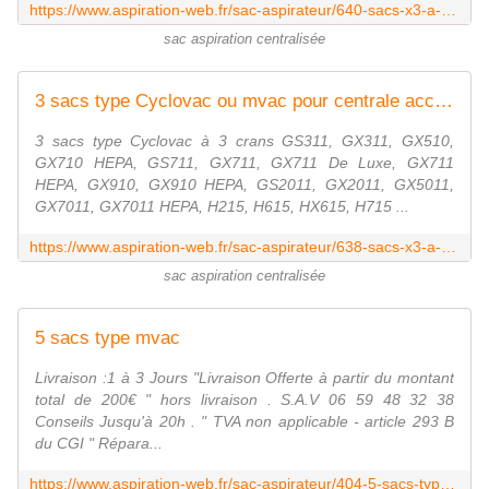
https://www.aspiration-web.fr/sac-aspirateur/640-sacs-x3-a-4-crans-filtre-rond-0000000000640.html
sac aspiration centralisée
3 sacs type Cyclovac ou mvac pour centrale accroche à 3 crans
3 sacs type Cyclovac à 3 crans GS311, GX311, GX510,
GX710 HEPA, GS711, GX711, GX711 De Luxe, GX711
HEPA, GX910, GX910 HEPA, GS2011, GX2011, GX5011,
GX7011, GX7011 HEPA, H215, H615, HX615, H715 ...
https://www.aspiration-web.fr/sac-aspirateur/638-sacs-x3-a-3-crans--0000000000638.html
sac aspiration centralisée
5 sacs type mvac
Livraison :1 à 3 Jours "Livraison Offerte à partir du montant
total de 200€ " hors livraison . S.A.V 06 59 48 32 38
Conseils Jusqu'à 20h . " TVA non applicable - article 293 B
du CGI " Répara...
https://www.aspiration-web.fr/sac-aspirateur/404-5-sacs-type-mvac-0000000000404.html