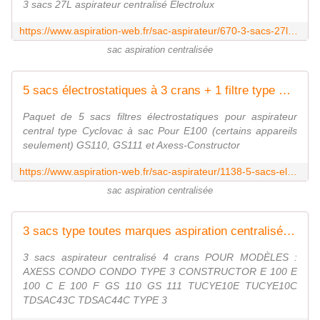
3 sacs 27L aspirateur centralisé Electrolux
https://www.aspiration-web.fr/sac-aspirateur/670-3-sacs-27l-aspirateur-centralis%C3%A9-electrolux-0000000000670.html
sac aspiration centralisée
5 sacs électrostatiques à 3 crans + 1 filtre type CYCLOVAC
Paquet de 5 sacs filtres électrostatiques pour aspirateur
central type Cyclovac à sac Pour E100 (certains appareils
seulement) GS110, GS111 et Axess-Constructor
https://www.aspiration-web.fr/sac-aspirateur/1138-5-sacs-electrostatiques-a-3-crans-1-filtre-type-cyclovac.html
sac aspiration centralisée
3 sacs type toutes marques aspiration centralisée pour centrale accroche à 4 crans
3 sacs aspirateur centralisé 4 crans POUR MODÈLES :
AXESS CONDO CONDO TYPE 3 CONSTRUCTOR E 100 E
100 C E 100 F GS 110 GS 111 TUCYE10E TUCYE10C
TDSAC43C TDSAC44C TYPE 3