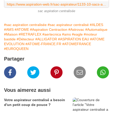
https://www.aspiration-web.fr/sac-aspirateur/1133-10-sacs-aldes-de-30-l-3-sacs-offerts.html
sac aspiration centralisée
#sac aspiration centralisée
#sac aspirateur centralisé
#ALDES
#AMS
#ATOME
#Aspiration Centraction
#Astrovac
#Automatique
#Maison
#RETRAFLEX
#aertecnica
#ams
#eagle
#moteur
bastide
#Détecteur
#ALLIGATOR
#ASPIRATION EAU
#ATOME
EVOLUTION
#ATOME-FRANCE.FR
#ATOMEFRANCE
#EUROQUEEN
Partager
Vous aimerez aussi
Votre aspirateur centralisé a besoin
d'un petit coup de pouce ?