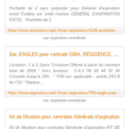
Pochette de 2 sacs polyester pour Général d'aspiration
excel S'utilise sur unité motrice GÉNÉRAL D'ASPIRATION
EXCEL. -Pochette de 2
https://www.aspiration-web.fr/sac-aspirateur/1140-pochette-de-2-sacs-polyester-pour-general-d-aspiration-excel.html
sac aspiration centralisée
Sac EAGLES pour centrale ISBA, RÉSIDENCE, MANOIR
Livraison :1 à 3 Jours "Livraison Offerte à partir du montant
total de 200€ " hors livraison . S.A.V 06 59 48 32 38
Conseils Jusqu'à 20h . " TVA non applicable - article 293 B
du CGI " Répara...
https://www.aspiration-web.fr/sac-aspirateur/760-eagle-palace-isba-residence-manoir-0000000000760.html
sac aspiration centralisée
Kit de filtration pour centrales Générale d'aspiration
Kit de filtration pour centrales Générale d'aspiration KIT DE