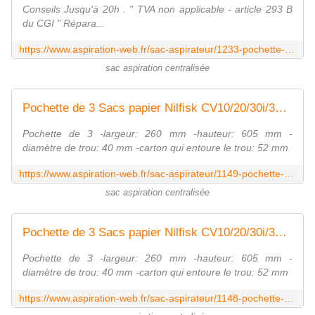
Conseils Jusqu'à 20h . " TVA non applicable - article 293 B
du CGI " Répara...
https://www.aspiration-web.fr/sac-aspirateur/1233-pochette-de-3-sacs-polyester-vci-cb1.html
sac aspiration centralisée
Pochette de 3 Sacs papier Nilfisk CV10/20/30i/30i RRC/Alto Centix 50
Pochette de 3 -largeur: 260 mm -hauteur: 605 mm -
diamètre de trou: 40 mm -carton qui entoure le trou: 52 mm
https://www.aspiration-web.fr/sac-aspirateur/1149-pochette-de-3-sacs-polyester-nilfisk-cv102030i30i-rrcalto-centix-50.html
sac aspiration centralisée
Pochette de 3 Sacs papier Nilfisk CV10/20/30i/30i RRC/Alto Centix 50
Pochette de 3 -largeur: 260 mm -hauteur: 605 mm -
diamètre de trou: 40 mm -carton qui entoure le trou: 52 mm
https://www.aspiration-web.fr/sac-aspirateur/1148-pochette-de-3-sacs-filtre-papier-domus-plus-et-domus-cent.html