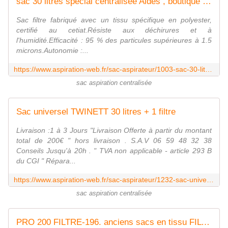
sac 30 litres spécial centralisée Aldes , boutique aspiration-web.fr
Sac filtre fabriqué avec un tissu spécifique en polyester,
certifié au cetiat.Résiste aux déchirures et à
l'humidité.Efficacité : 95 % des particules supérieures à 1.5
microns.Autonomie :...
https://www.aspiration-web.fr/sac-aspirateur/1003-sac-30-litres-x-1-aspiration-centralisee-aldes-3542280700845.html
sac aspiration centralisée
Sac universel TWINETT 30 litres + 1 filtre
Livraison :1 à 3 Jours "Livraison Offerte à partir du montant
total de 200€ " hors livraison . S.A.V 06 59 48 32 38
Conseils Jusqu'à 20h . " TVA non applicable - article 293 B
du CGI " Répara...
https://www.aspiration-web.fr/sac-aspirateur/1232-sac-universel-twinett-30-litres-1-filtre.html
sac aspiration centralisée
PRO 200 FILTRE-196. anciens sacs en tissu FILTRE-186 de Nuera