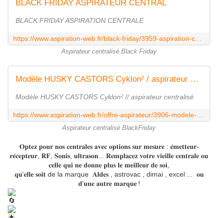
BLACK FRIDAY ASPIRATEUR CENTRAL
BLACK FRIDAY ASPIRATION CENTRALE
https://www.aspiration-web.fr/black-friday/3959-aspiration-centralisee-husky-cyclon.html
Aspirateur centralisé Black Friday
Modèle HUSKY CASTORS Cyklon² / aspirateur centralisé
Modèle HUSKY CASTORS Cyklon² // aspirateur centralisé
https://www.aspiration-web.fr/offre-aspirateur/3906-modele-husky-castors.html
Aspirateur centralisé BlackFriday
𝐎𝐩𝐭𝐞𝐳 𝐩𝐨𝐮𝐫 𝐧𝐨𝐬 𝐜𝐞𝐧𝐭𝐫𝐚𝐥𝐞𝐬 𝐚𝐯𝐞𝐜 𝐨𝐩𝐭𝐢𝐨𝐧𝐬 𝐬𝐮𝐫 𝐦𝐞𝐬𝐮𝐫𝐞 : 𝐞́𝐦𝐞𝐭𝐭𝐞𝐮𝐫-
𝐫𝐞́𝐜𝐞𝐩𝐭𝐞𝐮𝐫, 𝐑𝐅, 𝐒𝐨𝐧𝐢𝐬, 𝐮𝐥𝐭𝐫𝐚𝐬𝐨𝐧... 𝐑𝐞𝐦𝐩𝐥𝐚𝐜𝐞𝐳 𝐯𝐨𝐭𝐫𝐞 𝐯𝐢𝐞𝐢𝐥𝐥𝐞 𝐜𝐞𝐧𝐭𝐫𝐚𝐥𝐞 𝐨𝐮
𝐜𝐞𝐥𝐥𝐞 𝐪𝐮𝐢 𝐧𝐞 𝐝𝐨𝐧𝐧𝐞 𝐩𝐥𝐮𝐬 𝐥𝐞 𝐦𝐞𝐢𝐥𝐥𝐞𝐮𝐫 𝐝𝐞 𝐬𝐨𝐢,
𝐪𝐮'𝐞𝐥𝐥𝐞 𝐬𝐨𝐢𝐭 de la marque 𝐀𝐥𝐝𝐞𝐬 , astrovac , dimai , excel ...
𝐨𝐮
𝐝'𝐮𝐧𝐞 𝐚𝐮𝐭𝐫𝐞 𝐦𝐚𝐫𝐪𝐮𝐞 !