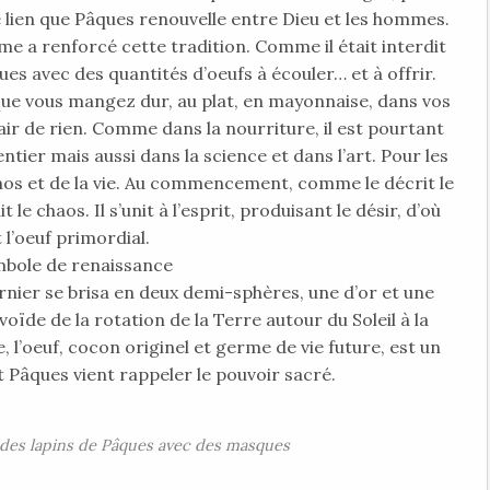
e lien que Pâques renouvelle entre Dieu et les hommes.
e a renforcé cette tradition. Comme il était interdit
s avec des quantités d’oeufs à écouler… et à offrir.
le que vous mangez dur, au plat, en mayonnaise, dans vos
’air de rien. Comme dans la nourriture, il est pourtant
ier mais aussi dans la science et dans l’art. Pour les
smos et de la vie. Au commencement, comme le décrit le
le chaos. Il s’unit à l’esprit, produisant le désir, d’où
 l’oeuf primordial.
ole de renaissance
rnier se brisa en deux demi-sphères, une d’or et une
 ovoïde de la rotation de la Terre autour du Soleil à la
l’oeuf, cocon originel et germe de vie future, est un
 Pâques vient rappeler le pouvoir sacré.
des lapins de Pâques avec des masques