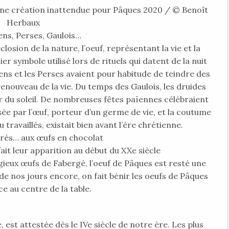
une création inattendue pour Pâques 2020 / © Benoît
Herbaux
s, Perses, Gaulois…
losion de la nature, l’oeuf, représentant la vie et la
r symbole utilisé lors de rituels qui datent de la nuit
ens et les Perses avaient pour habitude de teindre des
 renouveau de la vie. Du temps des Gaulois, les druides
r du soleil. De nombreuses fêtes païennes célébraient
ée par l’œuf, porteur d’un germe de vie, et la coutume
 travaillés, existait bien avant l’ère chrétienne.
rés… aux œufs en chocolat
it leur apparition au début du XXe siècle
gieux œufs de Fabergé, l’oeuf de Pâques est resté une
 de nos jours encore, on fait bénir les oeufs de Pâques
ce au centre de la table.
est attestée dès le IVe siècle de notre ère. Les plus