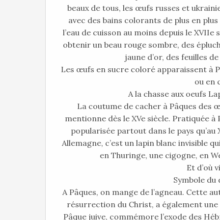
beaux de tous, les œufs russes et ukrainie
avec des bains colorants de plus en plus
l’eau de cuisson au moins depuis le XVIIe 
obtenir un beau rouge sombre, des épluch
jaune d’or, des feuilles de
Les œufs en sucre coloré apparaissent à Pa
ou en 
A la chasse aux oeufs La
La coutume de cacher à Pâques des œufs
mentionne dès le XVe siècle. Pratiquée à P
popularisée partout dans le pays qu’au X
Allemagne, c’est un lapin blanc invisible qu
en Thuringe, une cigogne, en We
Et d’où v
Symbole du die
A Pâques, on mange de l’agneau. Cette aut
résurrection du Christ, a également une tr
Pâque juive, commémore l’exode des Héb