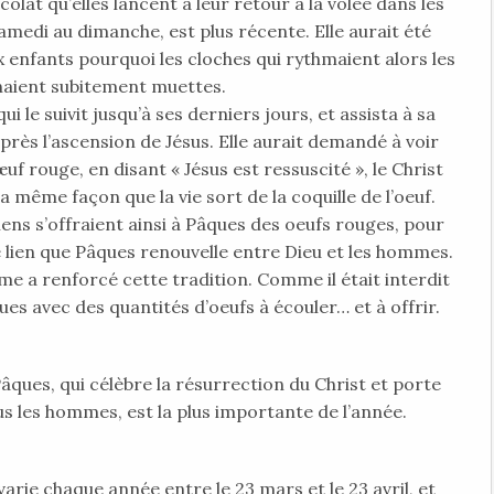
olat qu’elles lancent à leur retour à la volée dans les
samedi au dimanche, est plus récente. Elle aurait été
x enfants pourquoi les cloches qui rythmaient alors les
aient subitement muettes.
i le suivit jusqu’à ses derniers jours, et assista à sa
rès l’ascension de Jésus. Elle aurait demandé à voir
uf rouge, en disant « Jésus est ressuscité », le Christ
a même façon que la vie sort de la coquille de l’oeuf.
iens s’offraient ainsi à Pâques des oeufs rouges, pour
e lien que Pâques renouvelle entre Dieu et les hommes.
e a renforcé cette tradition. Comme il était interdit
s avec des quantités d’oeufs à écouler… et à offrir.
 Pâques, qui célèbre la résurrection du Christ et porte
us les hommes, est la plus importante de l’année.
 varie chaque année entre le 23 mars et le 23 avril, et