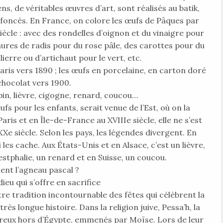
ns, de véritables œuvres d’art, sont réalisés au batik,
 foncés. En France, on colore les œufs de Pâques par
siècle : avec des rondelles d’oignon et du vinaigre pour
ures de radis pour du rose pâle, des carottes pour du
 lierre ou d’artichaut pour le vert, etc.
ris vers 1890 ; les œufs en porcelaine, en carton doré
chocolat vers 1900.
pin, lièvre, cigogne, renard, coucou…
 pour les enfants, serait venue de l’Est, où on la
aris et en Île-de-France au XVIIIe siècle, elle ne s’est
Xe siècle. Selon les pays, les légendes divergent. En
i les cache. Aux États-Unis et en Alsace, c’est un lièvre,
stphalie, un renard et en Suisse, un coucou.
ient l’agneau pascal ?
u qui s’offre en sacrifice
re tradition incontournable des fêtes qui célèbrent la
ès longue histoire. Dans la religion juive, Pessa’h, la
reux hors d’Égypte, emmenés par Moïse. Lors de leur