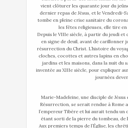
vient clôturer les quarante jour du jeû
dernier repas de Jésus, et le Vendredi-Sa
tombe en pleine crise sanitaire du corona
les fêtes religieuses, elle tire e
Depuis le VIIIe siècle, à partir du jeudi e
en signe de deuil, avant de carillonner
résurrection du Christ. L’histoire du voy
cloches, cocottes et autres lapins en choc
jardins et les maisons, dans la nuit du 
inventée au XIIIe siècle, pour expliquer au
journées deven
Marie-Madeleine, une disciple de Jésus qu
Résurrection, se serait rendue à Rome ap
l’empereur Tibère et lui aurait tendu un œ
étant sorti de la pierre du tombeau, de l
Aux premiers temps de l’Église, les chrét