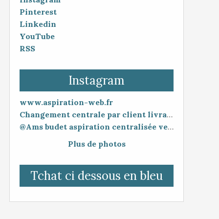
Pinterest
Linkedin
YouTube
RSS
Instagram
www.aspiration-web.fr
Changement centrale par client livraison 48h mise en service 30 minutes
@Ams budet aspiration centralisée vente en ligne www.aspiration-web.fr
Plus de photos
Tchat ci dessous en bleu