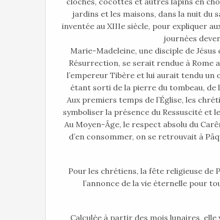
cloches, cocottes et autres lapins en choc
jardins et les maisons, dans la nuit du 
inventée au XIIIe siècle, pour expliquer au
journées deven
Marie-Madeleine, une disciple de Jésus qu
Résurrection, se serait rendue à Rome ap
l’empereur Tibère et lui aurait tendu un œ
étant sorti de la pierre du tombeau, de l
Aux premiers temps de l’Église, les chrét
symboliser la présence du Ressuscité et l
Au Moyen-Âge, le respect absolu du Carêm
d’en consommer, on se retrouvait à Pâque
Pour les chrétiens, la fête religieuse de
l’annonce de la vie éternelle pour to
Calculée à partir des mois lunaires, elle