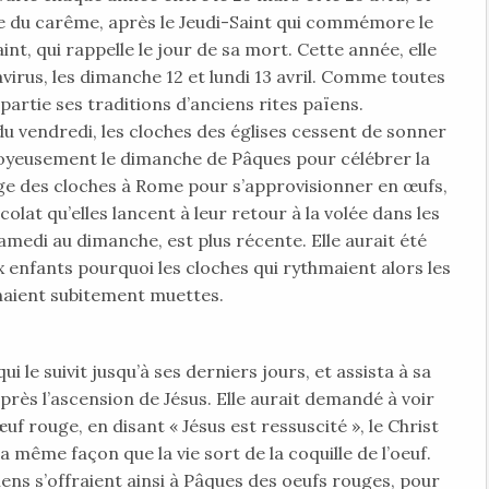
ne du carême, après le Jeudi-Saint qui commémore le
int, qui rappelle le jour de sa mort. Cette année, elle
virus, les dimanche 12 et lundi 13 avril. Comme toutes
n partie ses traditions d’anciens rites païens.
t du vendredi, les cloches des églises cessent de sonner
 joyeusement le dimanche de Pâques pour célébrer la
age des cloches à Rome pour s’approvisionner en œufs,
olat qu’elles lancent à leur retour à la volée dans les
samedi au dimanche, est plus récente. Elle aurait été
x enfants pourquoi les cloches qui rythmaient alors les
aient subitement muettes.
i le suivit jusqu’à ses derniers jours, et assista à sa
rès l’ascension de Jésus. Elle aurait demandé à voir
uf rouge, en disant « Jésus est ressuscité », le Christ
a même façon que la vie sort de la coquille de l’oeuf.
iens s’offraient ainsi à Pâques des oeufs rouges, pour