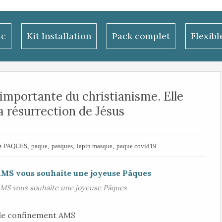
ac
Kit Installation
Pack complet
Flexib
s importante du christianisme. Elle
résurrection de Jésus

,
,
,
,
PAQUES
paque
pasques
lapin masque
paque covid19
AMS vous souhaite une joyeuse Pâques
le confinement AMS