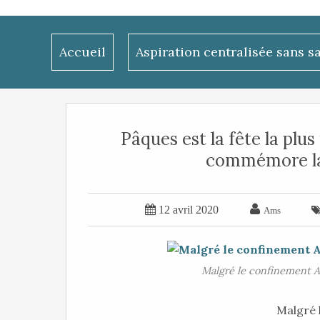
Accueil
Aspiration centralisée sans s
Pâques est la fête la plu
commémore la 


12 avril 2020
Ams
Malgré le confinement 
Malgré 