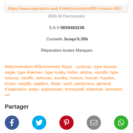
https://www.aspiration-web.fr/electromotors/460-moteur-6600-034a.html
6600-34 Electromotor
S.A.V
0659483238
Conseils
Jusqu'à 20h
Réparation toutes Marques
#electromotors
#Electromotor
#type : cyclovac, type duovac,
eagle, type drainvac, type husky, turbix, atome, vacuflo, type
soluvac, saniflo, astrovac, eureka, nutone, hoover, hayden,
broan, easyflo, aspibox, disan, sach, aertecnica, général
d'aspiration, eolys, aspiramatic, honeywell, sistemair, sanclean,
vci
Partager