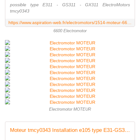
possible type E311 - GS311 - GX311 ElectroMotors
tmcy0343
https://www.aspiration-web.fr/electromotors/1514-moteur-6600-083a-mp.html
6600 Electromotor
Electromotor MOTEUR
Moteur tmcy0343 Installation e105 type E31-GS311- GX311 ElectroMotors