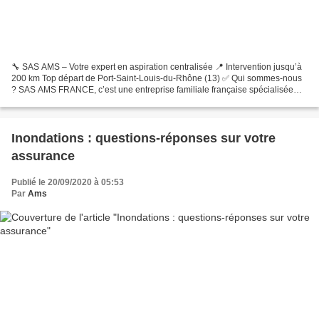
🔧 SAS AMS – Votre expert en aspiration centralisée 📍 Intervention jusqu’à
200 km Top départ de Port-Saint-Louis-du-Rhône (13) ✅ Qui sommes-nous
? SAS AMS FRANCE, c’est une entreprise familiale française spécialisée
dans l’univers de l’aspiration centralisée....
Inondations : questions-réponses sur votre
assurance
Publié le 20/09/2020 à 05:53
Par
Ams