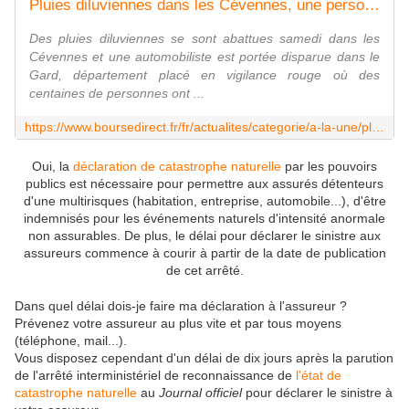
Pluies diluviennes dans les Cévennes, une personne portée disparue
Des pluies diluviennes se sont abattues samedi dans les
Cévennes et une automobiliste est portée disparue dans le
Gard, département placé en vigilance rouge où des
centaines de personnes ont ...
https://www.boursedirect.fr/fr/actualites/categorie/a-la-une/pluies-diluviennes-dans-les-cevennes-une-personne-portee-disparue-afp-0a6a50b86ab141b33e0e1cb0dd851fc8635205ad
Oui, la
déclaration de catastrophe naturelle
par les pouvoirs
publics est nécessaire pour permettre aux assurés détenteurs
d'une multirisques (habitation, entreprise, automobile...), d'être
indemnisés pour les événements naturels d'intensité anormale
non assurables. De plus, le délai pour déclarer le sinistre aux
assureurs commence à courir à partir de la date de publication
de cet arrêté.
Dans quel délai dois-je faire ma déclaration à l'assureur ?
Prévenez votre assureur au plus vite et par tous moyens
(téléphone, mail...).
Vous disposez cependant d'un délai de dix jours après la parution
de l'arrêté interministériel de reconnaissance de
l'état de
catastrophe naturelle
au
Journal officiel
pour déclarer le sinistre à