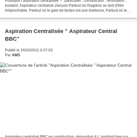
Pourquoi l’aspiration centralisée ? : particulier , construction , rénovation ,
existant, Aspirateur centralisé Zanussi Partout où l'hygiène se doit d'être
irréprochable, Partout où le gain de temps est une évidence, Partout où le
confort des clients...
Aspiration Centralisée " Aspirateur Central
BBC"
Publié le 24/10/2011 à 07:02
Par
AMS
Aspirateur centralisé BBC en construction ,rénovation & l ' existant bien sur ..