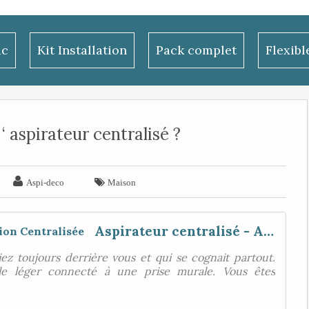
ac
Kit Installation
Pack complet
Flexib
‘ aspirateur centralisé ?


Aspi-deco
Maison
Aspirateur centralisé - AMS Aspiration Centralisée
ez toujours derrière vous et qui se cognait partout.
xible léger connecté à une prise murale. Vous êtes