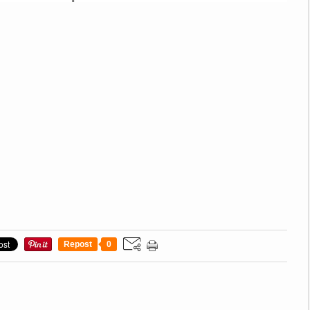
Repost
0