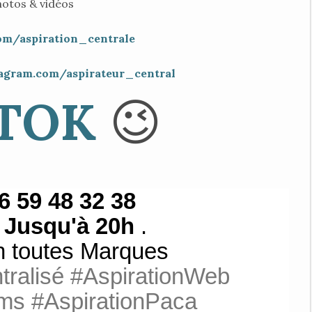
hotos & vidéos
om/aspiration_centrale
agram.com/aspirateur_central
TOK
😉
6 59 48 32 38
s
Jusqu'à 20h
.
n toutes Marques
tralisé #AspirationWeb
ms #AspirationPaca