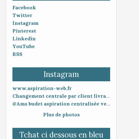
Facebook
Twitter
Instagram
Pinterest
Linkedin
YouTube
RSS
Instagram
www.aspiration-web.fr
Changement centrale par client livraison 48h mise en service 30 minutes
@Ams budet aspiration centralisée vente en ligne www.aspiration-web.fr
Plus de photos
Tchat ci dessous en bleu