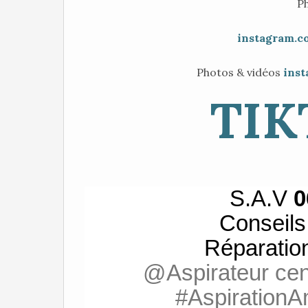
P
instagram.c
Photos & vidéos
inst
TIK
S.A.V
0
Conseil
Réparatio
@Aspirateur cen
#AspirationA