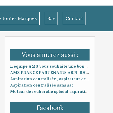
le toutes Marques
Sav
Contact
Vous aimerez aussi :
L'équipe AMS vous souhaite une bonne année 🙂
AMS FRANCE PARTENAIRE ASPI-SHOP
Aspiration centralisée , aspirateur centralisé installation, Aspiration France Ams
Aspiration centralisée sans sac
Moteur de recherche spécial aspiration centralisée
Facabook