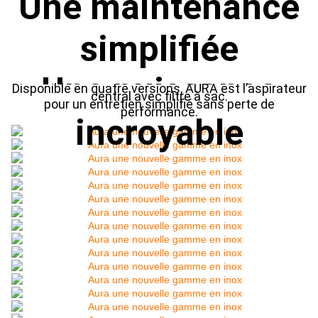
Une maintenance
simplifiée
Une puissance
Disponible en quatre versions, AURA est l’aspirateur
central avec filtre à sac.
pour un entretien simplifié sans perte de
performance.
incroyable