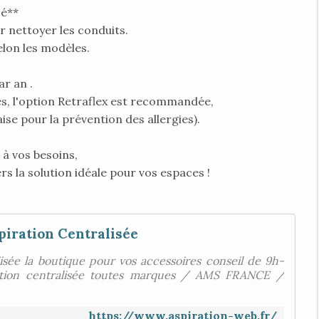
sé**
ur nettoyer les conduits.
selon les modèles.
ar an .
es, l'option Retraflex est recommandée,
se pour la prévention des allergies).
 à vos besoins,
s la solution idéale pour vos espaces !
piration Centralisée
lisée la boutique pour vos accessoires conseil de 9h-
ation centralisée toutes marques / AMS FRANCE /
https://www.aspiration-web.fr/