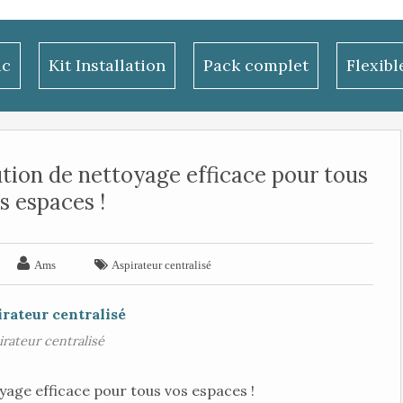
ac
Kit Installation
Pack complet
Flexib
lution de nettoyage efficace pour tous
s espaces !


Ams
Aspirateur centralisé
irateur centralisé
oyage efficace pour tous vos espaces !