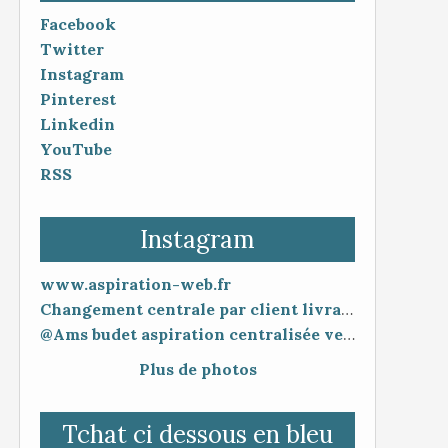
Facebook
Twitter
Instagram
Pinterest
Linkedin
YouTube
RSS
Instagram
www.aspiration-web.fr
Changement centrale par client livraison 48h mise en service 30 minutes
@Ams budet aspiration centralisée vente en ligne www.aspiration-web.fr
Plus de photos
Tchat ci dessous en bleu