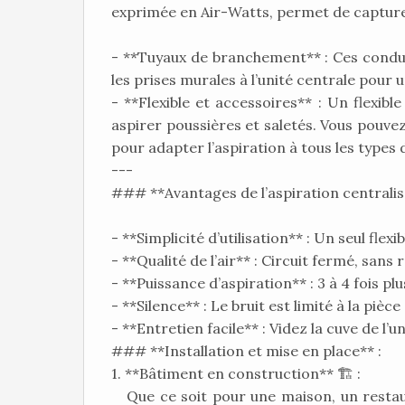
exprimée en Air-Watts, permet de capturer 
- **Tuyaux de branchement** : Ces conduit
les prises murales à l’unité centrale pour
- **Flexible et accessoires** : Un flexib
aspirer poussières et saletés. Vous pouvez
pour adapter l’aspiration à tous les types 
---
### **Avantages de l’aspiration centrali
- **Simplicité d’utilisation** : Un seul flexi
- **Qualité de l’air** : Circuit fermé, sans
- **Puissance d’aspiration** : 3 à 4 fois pl
- **Silence** : Le bruit est limité à la pièce
- **Entretien facile** : Videz la cuve de l’u
### **Installation et mise en place** :
1. **Bâtiment en construction** 🏗️ :
Que ce soit pour une maison, un restaur