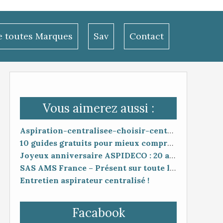
le toutes Marques
Sav
Contact
Vous aimerez aussi :
Aspiration-centralisee-choisir-centrale-pack-complet
10 guides gratuits pour mieux comprendre, choisir et entretenir son aspiration centralisée
Joyeux anniversaire ASPIDECO : 20 ans d’expertise en aspiration centralisée !
SAS AMS France – Présent sur toute la France 🇫🇷
Entretien aspirateur centralisé !
Facabook