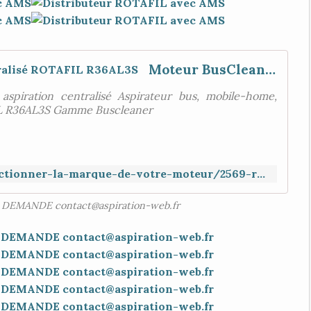
Moteur BusCleaner, aspiration centralisé ROTAFIL R36AL3S
piration centralisé Aspirateur bus, mobile-home,
FIL R36AL3S Gamme Buscleaner
https://www.aspiration-web.fr/selectionner-la-marque-de-votre-moteur/2569-rotafil-r36al3s.html
DEMANDE contact@aspiration-web.fr