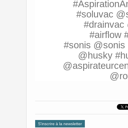
#AspirationA
#soluvac @
#drainvac
#airflow 
#sonis @sonis
@husky #h
@aspirateurcent
@rota
S'inscrire à la newsletter