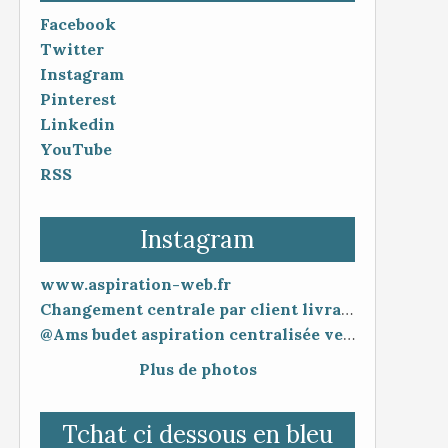
Facebook
Twitter
Instagram
Pinterest
Linkedin
YouTube
RSS
Instagram
www.aspiration-web.fr
Changement centrale par client livraison 48h mise en service 30 minutes
@Ams budet aspiration centralisée vente en ligne www.aspiration-web.fr
Plus de photos
Tchat ci dessous en bleu