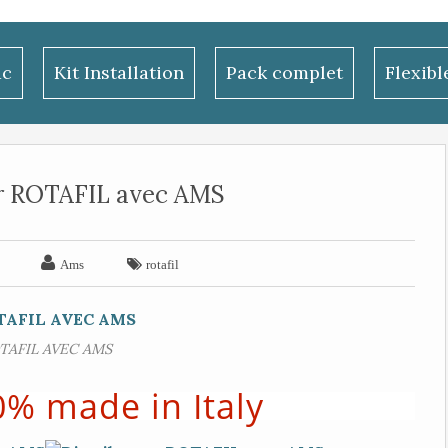
ac
Kit Installation
Pack complet
Flexib
ur ROTAFIL avec AMS


Ams
rotafil
TAFIL AVEC AMS
0% made in Italy