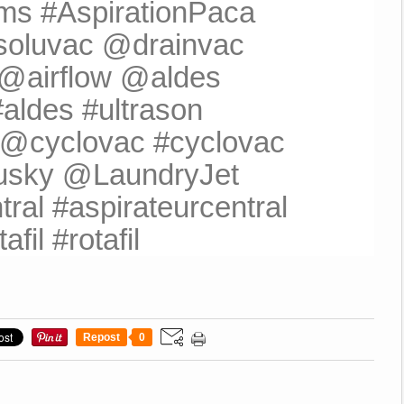
ms #AspirationPaca
soluvac @drainvac
 @airflow @aldes
#aldes #ultrason
 @cyclovac #cyclovac
usky @LaundryJet
ral #aspirateurcentral
fil #rotafil
Repost
0