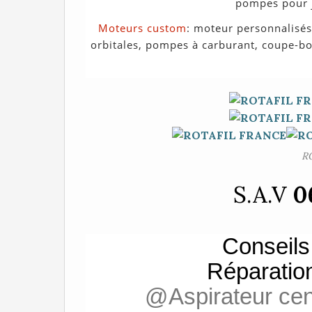
pompes pour j
Moteurs custom
: moteur personnalisés
orbitales, pompes à carburant, coupe-bor
R
S.A.V
0
Conseil
Réparatio
@Aspirateur cen