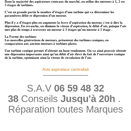
Dans la majorité des aspirateurs centraux du marché, on utilise des moteurs à 1, 2 ou
3 étages de turbines.
C’est en grande partie le nombre d’étages d’une turbine qui va déterminer les
paramètres débit et dépression d’un moteur.
Plus il y a d’étages plus on augmente la force d’aspiration du moteur, c'est-à-dire la
dépression. En revanche, on diminue la vitesse d’aspiration, le débit d’air, puisque l’air
met plus de temps à traverser un moteur à 3 étages qu’un moteur à 1 étage .
La Forme des turbines
Les nouvelles générations de moteurs, présentent des turbines coniques, en
comparaison aux anciens moteurs à turbines plates.
Une turbine conique permet d’obtenir un haut rendement. On va ainsi pouvoir obtenir
une dépression importante ainsi qu’un débit d’air élevé du fait de l’ouverture conique
de la turbine, optimisant ainsi la vitesse de circulation de l’air.
Avis aspirateur centralisé
-------------------------------
S.A.V
06 59 48 32
38
Conseils
Jusqu'à 20h
.
Réparation toutes Marques