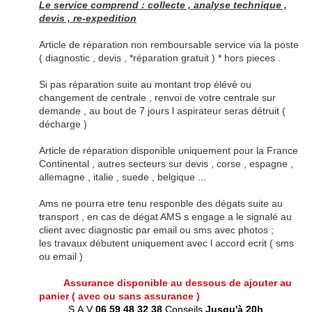
Le service comprend : collecte , analyse technique ,
devis , re-expedition
Article de réparation non remboursable service via la poste
( diagnostic , devis , *réparation gratuit ) * hors pieces .
Si pas réparation suite au montant trop élévé ou
changement de centrale , renvoi de votre centrale sur
demande , au bout de 7 jours l aspirateur seras détruit (
décharge )
Article de réparation disponible uniquement pour la France
Continental , autres secteurs sur devis , corse , espagne ,
allemagne , italie , suede , belgique ...
Ams ne pourra etre tenu responble des dégats suite au
transport , en cas de dégat AMS s engage a le signalé au
client avec diagnostic par email ou sms avec photos ;
les travaux débutent uniquement avec l accord ecrit ( sms
ou email )
Assurance disponible au dessous de ajouter au
panier ( avec ou sans assurance )
S.A.V
06 59 48 32 38
Conseils
Jusqu'à 20h
.