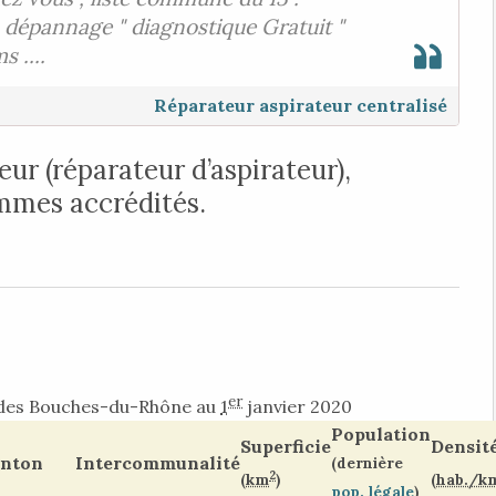
 dépannage " diagnostique Gratuit "
s ....
Réparateur aspirateur centralisé
eur (réparateur d’aspirateur),
mmes accrédités.
er
 des Bouches-du-Rhône au
1
janvier 2020
Population
Superficie
Densit
nton
Intercommunalité
(dernière
2
(km
)
(hab./k
pop. légale
)