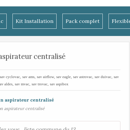
ac
Kit Installation
Pack complet
Flexib
spirateur centralisé
,
,
,
,
,
,
sav cyclovac
sav ams
sav airflow
sav eagle
sav astrovac
sav duivac
sav
,
,
,
av aldes
sav mvac
sav trovac
sav aspibox
n aspirateur centralisé
ez vous , liste commune du 13 .