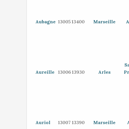
Aubagne
13005
13400
Marseille
A
S
Aureille
13006
13930
Arles
P
Auriol
13007
13390
Marseille