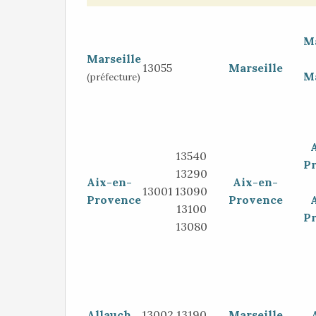
Ma
Marseille
13055
Marseille
Ma
(préfecture)
13540
P
13290
Aix-en-
Aix-en-
13001
13090
Provence
Provence
13100
P
13080
Allauch
13002
13190
Marseille