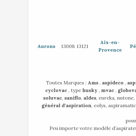
Aix-en-
Aurons
13008
13121
Pé
Provence
Toutes Marques :
Ams
,
aspideco
,
asp
cyclovac
, type
husky
,
mvac
,
globov
soluvac
,
saniflo
,
aldes
, eureka, nutone,
général d'aspiration
, eolys, aspiramatic
pour
Peu importe votre modèle d’aspirate