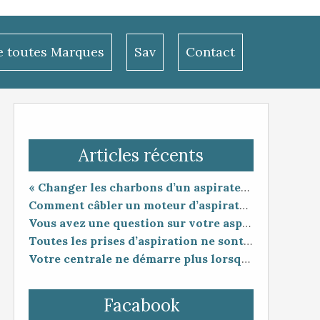
le toutes Marques
Sav
Contact
Articles récents
« Changer les charbons d’un aspirateur centralisé : entretien utile ou coup de poker ? »
Comment câbler un moteur d’aspirateur
Vous avez une question sur votre aspiration centralisée ?
Toutes les prises d’aspiration ne sont pas forcément compatibles entre elles.
Votre centrale ne démarre plus lorsque vous branchez le flexible ?
Facabook