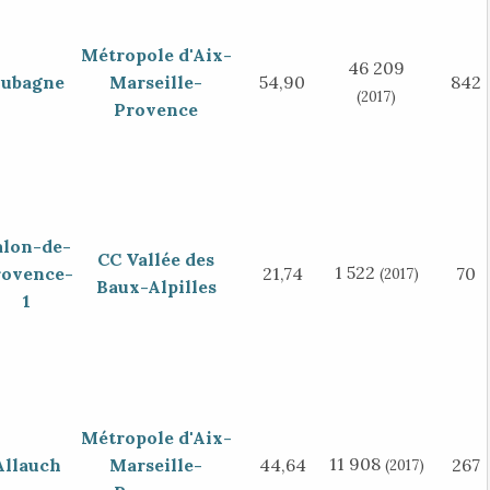
Métropole d'Aix-
46 209
ubagne
Marseille-
54,90
842
(2017)
Provence
alon-de-
CC Vallée des
1 522
rovence-
21,74
70
(2017)
Baux-Alpilles
1
Métropole d'Aix-
11 908
Allauch
Marseille-
44,64
267
(2017)