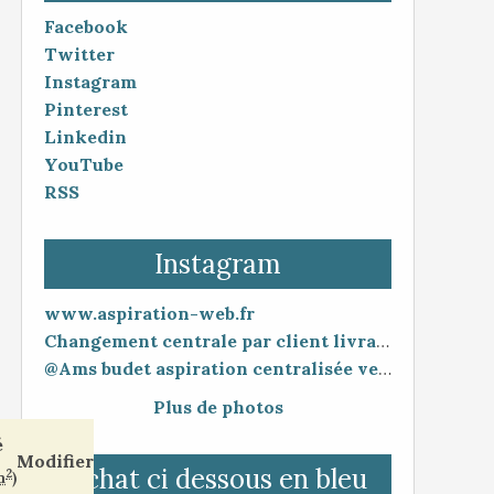
Facebook
Twitter
Instagram
Pinterest
Linkedin
YouTube
RSS
Instagram
www.aspiration-web.fr
Changement centrale par client livraison 48h mise en service 30 minutes
@Ams budet aspiration centralisée vente en ligne www.aspiration-web.fr
Plus de photos
é
Modifier
Tchat ci dessous en bleu
2
m
)