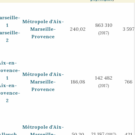
rseille-
Métropole d'Aix-
1
863 310
Marseille-
240,02
3 597
rseille-
(2017)
Provence
2
Aix-en-
rovence-
Métropole d'Aix-
1
142 482
Marseille-
186,08
766
Aix-en-
(2017)
Provence
rovence-
2
Métropole d'Aix-
21 187
Allauch
Marseille-
50,30
421
(2017)