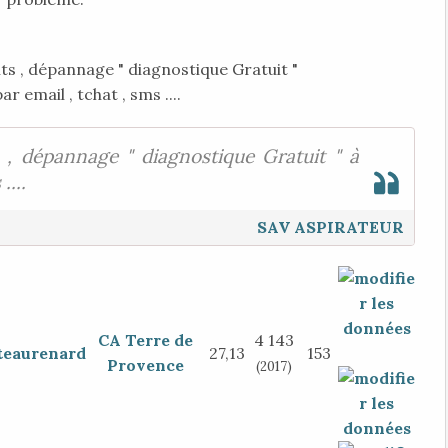
ts , dépannage " diagnostique Gratuit "
r email , tchat , sms ....
 , dépannage " diagnostique Gratuit " à
....
SAV ASPIRATEUR
CA Terre de
4 143
teaurenard
27,13
153
Provence
(2017)