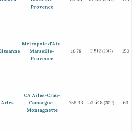
Provence
Métropole d'Aix-
2 512
lissanne
Marseille-
16,78
150
(2017)
Provence
CA Arles-Crau-
52 548
Arles
Camargue-
758,93
69
(2017)
Montagnette