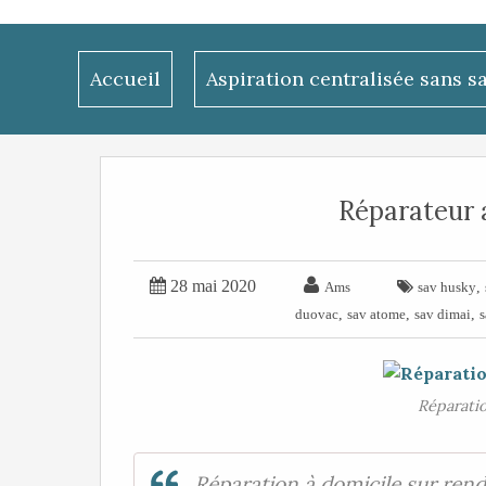
Accueil
Aspiration centralisée sans s
Réparateur a


28 mai 2020

,
Ams
sav husky
,
,
,
duovac
sav atome
sav dimai
s
Réparatio
Réparation à domicile sur rend