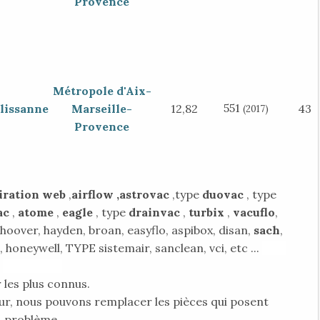
Provence
Métropole d'Aix-
551
lissanne
Marseille-
12,82
43
(2017)
Provence
iration web
,
airflow ,astrovac
,type
duovac
, type
ac
,
atome
,
eagle
, type
drainvac
,
turbix
,
vacuflo
,
 hoover, hayden, broan, easyflo, aspibox, disan,
sach
,
, honeywell, TYPE sistemair, sanclean, vci, etc ...
type
aertecnica
 les plus connus.
ur, nous pouvons remplacer les pièces qui posent
problème.