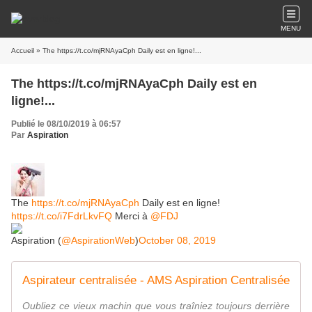
MENU
Accueil
» The https://t.co/mjRNAyaCph Daily est en ligne!...
The https://t.co/mjRNAyaCph Daily est en
ligne!...
Publié le 08/10/2019 à 06:57
Par
Aspiration
The
https://t.co/mjRNAyaCph
Daily est en ligne!
https://t.co/i7FdrLkvFQ
Merci à
@FDJ
Aspiration (
@AspirationWeb
)
October 08, 2019
Aspirateur centralisée - AMS Aspiration Centralisée
Oubliez ce vieux machin que vous traîniez toujours derrière