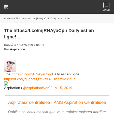
MENU
Accueil
» The https://t.co/mjRNAyaCph Daily est en ligne!...
The https://t.co/mjRNAyaCph Daily est en
ligne!...
Publié le 15/07/2019 à 06:57
Par
Aspiration
The
https://t.co/mjRNAyaCph
Daily est en ligne!
https://t.co/QgJqsc5QYS
#14juillet
#mexique
Aspiration (
@AspirationWeb
)
July 15, 2019
Aspirateur centralisée - AMS Aspiration Centralisée
Oubliez ce vieux machin que vous traîniez toujours derrière