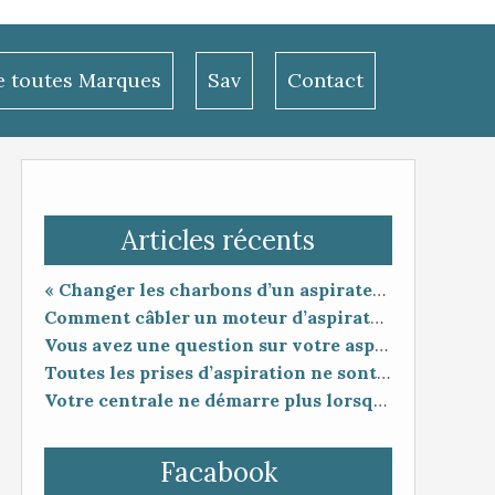
le toutes Marques
Sav
Contact
Articles récents
« Changer les charbons d’un aspirateur centralisé : entretien utile ou coup de poker ? »
Comment câbler un moteur d’aspirateur
Vous avez une question sur votre aspiration centralisée ?
Toutes les prises d’aspiration ne sont pas forcément compatibles entre elles.
Votre centrale ne démarre plus lorsque vous branchez le flexible ?
Facabook