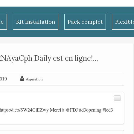
ac
Kit Installation
Pack complet
Flexib
AyaCph Daily est en ligne!...

2019
Aspiration
https://t.co/SW24ClEZwy
Merci à
@FDJ
#d3opening
#led3