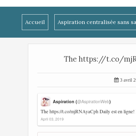
Accueil
Aspiration centralisée sans s
The https://t.co/mjRN

3 avril 
Aspiration (
@AspirationWeb
)
The
https://t.co/mjRNAyaCph
Daily est en ligne!
April 03, 2019