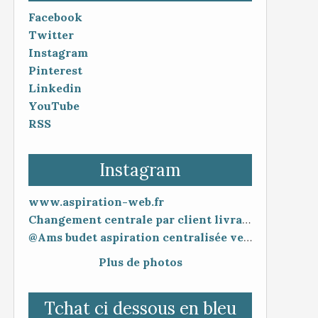
Facebook
Twitter
Instagram
Pinterest
Linkedin
YouTube
RSS
Instagram
www.aspiration-web.fr
Changement centrale par client livraison 48h mise en service 30 minutes
@Ams budet aspiration centralisée vente en ligne www.aspiration-web.fr
Plus de photos
Tchat ci dessous en bleu