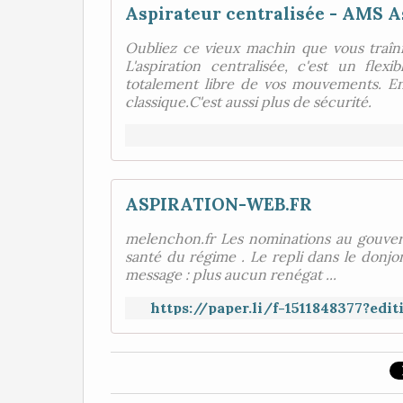
Aspirateur centralisée - AMS A
Oubliez ce vieux machin que vous traîni
L'aspiration centralisée, c'est un fle
totalement libre de vos mouvements. En 
classique.C'est aussi plus de sécurité.
ASPIRATION-WEB.FR
melenchon.fr Les nominations au gouvern
santé du régime . Le repli dans le donj
message : plus aucun renégat ...
https://paper.li/f-1511848377?ed