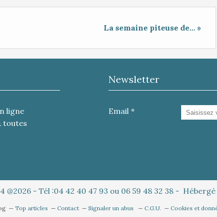
La semaine piteuse de... »
Newsletter
n ligne
Email
& toutes
4 @2026 - Tél :04 42 40 47 93 ou 06 59 48 32 38 - Héberg
log
Top articles
Contact
Signaler un abus
C.G.U.
Cookies et donn