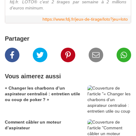
fdj.fr. LOTO® c'est 2 tirages par semaine à 2 millions
d'euros minimum.
https://www.fdj.fr/jeux-de-tirage/loto?jeu=loto
Partager
Vous aimerez aussi
« Changer les charbons d’un
aspirateur centralisé : entretien utile
ou coup de poker ? »
Comment câbler un moteur
d’aspirateur