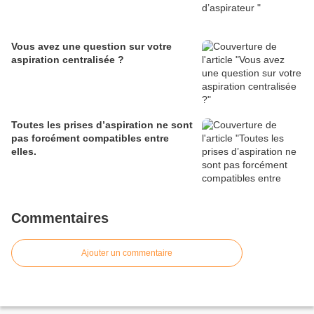
Vous avez une question sur votre
aspiration centralisée ?
Toutes les prises d’aspiration ne sont
pas forcément compatibles entre
elles.
Commentaires
Ajouter un commentaire