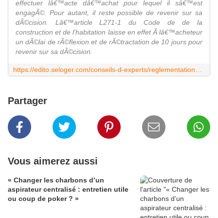
effectuer lâ€™acte dâ€™achat pour lequel il sâ€™est
engagÃ©. Pour autant, il reste possible de revenir sur sa
dÃ©cision. Lâ€™article L271-1 du Code de de la
construction et de l'habitation laisse en effet Ã lâ€™acheteur
un dÃ©lai de rÃ©flexion et de rÃ©tractation de 10 jours pour
revenir sur sa dÃ©cision.
https://edito.seloger.com/conseils-d-experts/reglementations/un-acheteur-peut-il-se-retracter-apres-avoir-signe-une-promesse-de-vente-article-28137.html
Partager
Vous aimerez aussi
« Changer les charbons d’un
aspirateur centralisé : entretien utile
ou coup de poker ? »