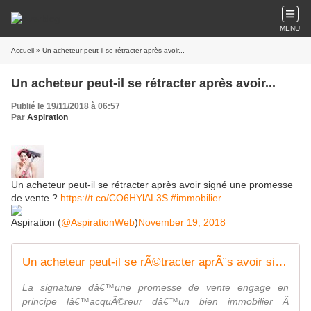
MENU
Accueil
» Un acheteur peut-il se rétracter après avoir...
Un acheteur peut-il se rétracter après avoir...
Publié le 19/11/2018 à 06:57
Par
Aspiration
Un acheteur peut-il se rétracter après avoir signé une promesse
de vente ?
https://t.co/CO6HYlAL3S
#immobilier
Aspiration (
@AspirationWeb
)
November 19, 2018
Un acheteur peut-il se rÃ©tracter aprÃ¨s avoir signÃ© une promesse de vente ?
La signature dâ€™une promesse de vente engage en
principe lâ€™acquÃ©reur dâ€™un bien immobilier Ã