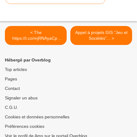
< The
Appel à projets GIS “Jeu et
https://t.co/mjRNAyaCph
Sociétés”... >
Daily est en ligne!...
Hébergé par Overblog
Top articles
Pages
Contact
Signaler un abus
C.G.U.
Cookies et données personnelles
Préférences cookies
Voir le profil de Ams sur le portail Overblog