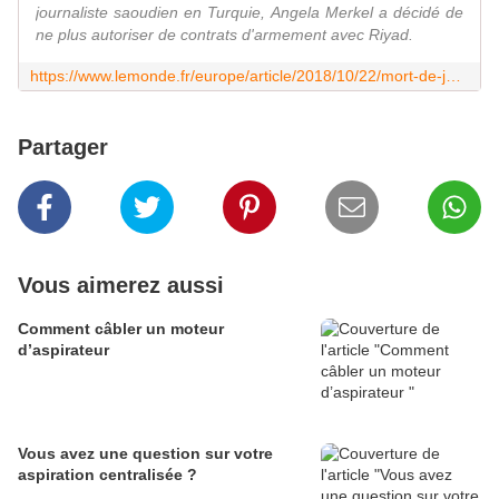
journaliste saoudien en Turquie, Angela Merkel a décidé de
ne plus autoriser de contrats d'armement avec Riyad.
https://www.lemonde.fr/europe/article/2018/10/22/mort-de-jamal-khashoggi-l-allemagne-suspend-ses-ventes-d-armes-a-l-arabie-saoudite_5372955_3214.html
Partager
Vous aimerez aussi
Comment câbler un moteur
d’aspirateur
Vous avez une question sur votre
aspiration centralisée ?