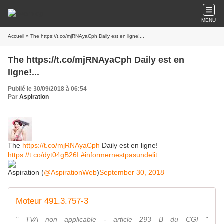
MENU
Accueil
» The https://t.co/mjRNAyaCph Daily est en ligne!...
The https://t.co/mjRNAyaCph Daily est en
ligne!...
Publié le 30/09/2018 à 06:54
Par
Aspiration
The
https://t.co/mjRNAyaCph
Daily est en ligne!
https://t.co/dyt04gB26I
#informernestpasundelit
Aspiration (
@AspirationWeb
)
September 30, 2018
Moteur 491.3.757-3
" TVA non applicable - article 293 B du CGI "