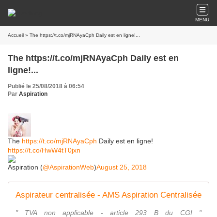
MENU
Accueil
» The https://t.co/mjRNAyaCph Daily est en ligne!...
The https://t.co/mjRNAyaCph Daily est en
ligne!...
Publié le 25/08/2018 à 06:54
Par
Aspiration
The
https://t.co/mjRNAyaCph
Daily est en ligne!
https://t.co/HwW4tT0jxn
Aspiration (
@AspirationWeb
)
August 25, 2018
Aspirateur centralisée - AMS Aspiration Centralisée
" TVA non applicable - article 293 B du CGI "