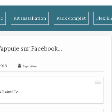
ac
Kit Installation
Pack complet
Flexib
’appuie sur Facebook...

 2018
Aspiration
/eADs4rnSCc