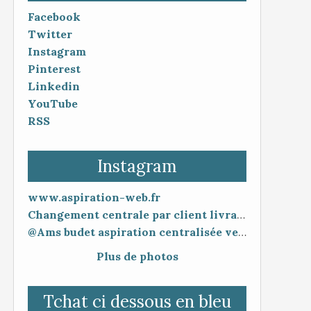
Facebook
Twitter
Instagram
Pinterest
Linkedin
YouTube
RSS
Instagram
www.aspiration-web.fr
Changement centrale par client livraison 48h mise en service 30 minutes
@Ams budet aspiration centralisée vente en ligne www.aspiration-web.fr
Plus de photos
Tchat ci dessous en bleu