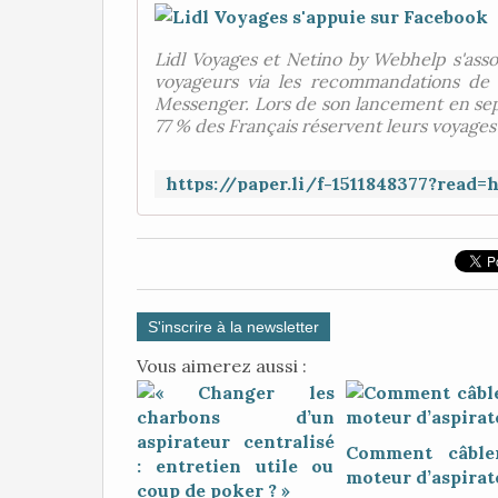
Lidl Voyages et Netino by Webhelp s'ass
voyageurs via les recommandations de c
Messenger. Lors de son lancement en sept
77 % des Français réservent leurs voyages s
S'inscrire à la newsletter
Vous aimerez aussi :
Comment câble
moteur d’aspirat