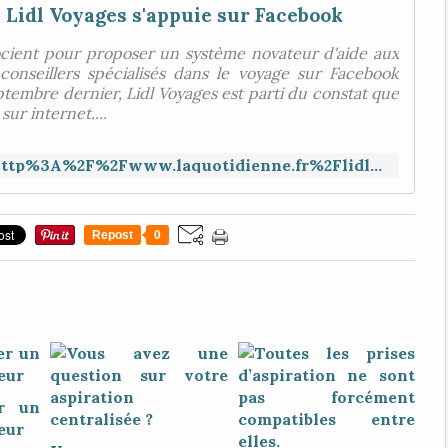
Lidl Voyages s'appuie sur Facebook
ocient pour proposer un système novateur d'aide aux
onseillers spécialisés dans le voyage sur Facebook
embre dernier, Lidl Voyages est parti du constat que
ur internet....
https://paper.li/f-1511848377?read=http%3A%2F%2Fwww.laquotidienne.fr%2Flidl%2Dvoyages%2Dsappuie%2Dsur%2Dfacebook%2F
Repost
0
r un
eur