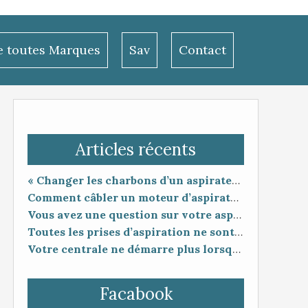
le toutes Marques
Sav
Contact
Articles récents
« Changer les charbons d’un aspirateur centralisé : entretien utile ou coup de poker ? »
Comment câbler un moteur d’aspirateur
Vous avez une question sur votre aspiration centralisée ?
Toutes les prises d’aspiration ne sont pas forcément compatibles entre elles.
Votre centrale ne démarre plus lorsque vous branchez le flexible ?
Facabook