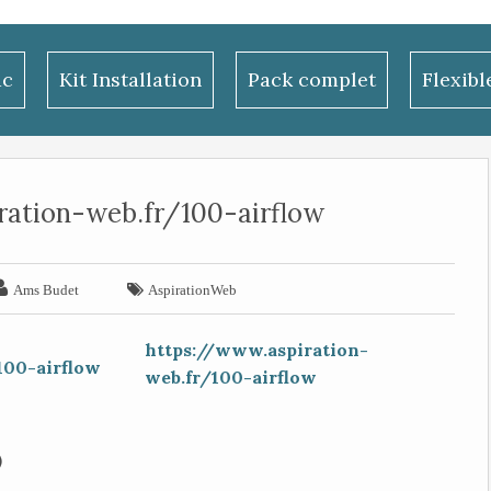
ac
Kit Installation
Pack complet
Flexib
ration-web.fr/100-airflow


Ams Budet
AspirationWeb
https://www.aspiration-
web.fr/100-airflow
)