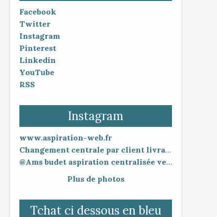
Facebook
Twitter
Instagram
Pinterest
Linkedin
YouTube
RSS
Instagram
www.aspiration-web.fr
Changement centrale par client livraison 48h mise en service 30 minutes
@Ams budet aspiration centralisée vente en ligne www.aspiration-web.fr
Plus de photos
Tchat ci dessous en bleu