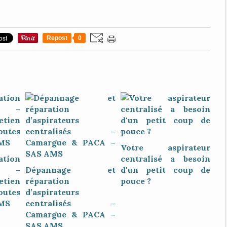
Repost
0
Votre aspirateur
tion
centralisé a besoin
e –
Dépannage et
d'un petit coup de
etien
réparation
pouce ?
outes
d’aspirateurs
AMS
centralisés –
Camargue & PACA –
SAS AMS