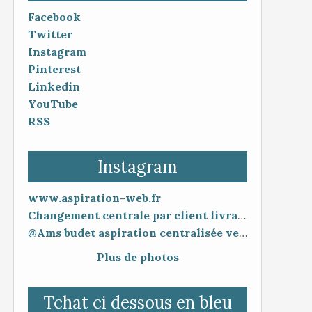
Facebook
Twitter
Instagram
Pinterest
Linkedin
YouTube
RSS
Instagram
www.aspiration-web.fr
Changement centrale par client livraison 48h mise en service 30 minutes
@Ams budet aspiration centralisée vente en ligne www.aspiration-web.fr
Plus de photos
Tchat ci dessous en bleu