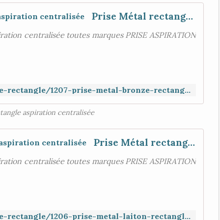
Prise Métal rectangle porte pleine, aspiration centralisée
piration centralisée toutes marques PRISE ASPIRATION
https://www.aspiration-web.fr/prise-rectangle/1207-prise-metal-bronze-rectangle-porte-pleine.html
tangle aspiration centralisée
Prise Métal rectangle porte pleine , aspiration centralisée
piration centralisée toutes marques PRISE ASPIRATION
https://www.aspiration-web.fr/prise-rectangle/1206-prise-metal-laiton-rectangle-porte-pleine.html