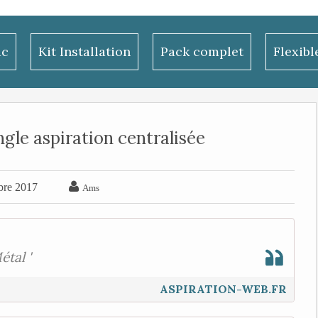
ac
Kit Installation
Pack complet
Flexib
ngle aspiration centralisée

bre 2017
Ams
étal '
ASPIRATION-WEB.FR