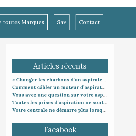
le toutes Marques
Sav
Contact
Articles récents
« Changer les charbons d’un aspirateur centralisé : entretien utile ou coup de poker ? »
Comment câbler un moteur d’aspirateur
Vous avez une question sur votre aspiration centralisée ?
Toutes les prises d’aspiration ne sont pas forcément compatibles entre elles.
Votre centrale ne démarre plus lorsque vous branchez le flexible ?
Facabook