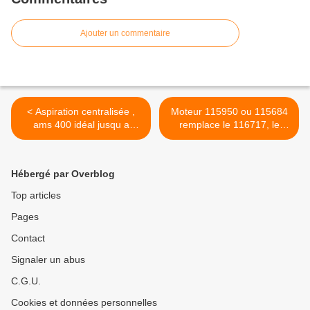
Ajouter un commentaire
< Aspiration centralisée ,
Moteur 115950 ou 115684
ams 400 idéal jusqu a
remplace le 116717, le
350m² devis gratuit
116525 et le 115590 >
Hébergé par Overblog
Top articles
Pages
Contact
Signaler un abus
C.G.U.
Cookies et données personnelles