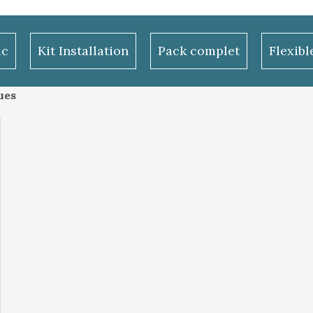
ac
Kit Installation
Pack complet
Flexib
ues