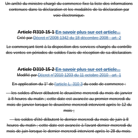
Un arrêté du ministre chargé du commerce fixe la liste des informations
contenues dans la déclaration et les modalités de la déclaration par
voie électronique.
Article R310-15-1
En savoir plus sur cet article...
Créé par
Décret n°2008-1342 du 18 décembre 2008 - art. 2
Le commerçant tient à la disposition des services chargés du contrôle
des ventes en périodes de soldes l'avis de réception de sa déclaration.
Article D310-15-2
En savoir plus sur cet article...
Modifié par
Décret n°2010-1203 du 11 octobre 2010 - art. 1
En application du 1° de
l'article L. 310-3
du code de commerce :
― les soldes d'hiver débutent le deuxième mercredi du mois de janvier
à 8 heures du matin ; cette date est avancée au premier mercredi du
mois de janvier lorsque le deuxième mercredi intervient après le 12 du
mois ;
― les soldes d'été débutent le dernier mercredi du mois de juin à 8
heures du matin ; cette date est avancée à l'avant-dernier mercredi du
mois de juin lorsque le dernier mercredi intervient après le 28 du mois.