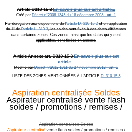
Article D310-15-3
En savoir plus sur cet article...
Créé par
Décret n°2008-1343 du 18 décembre 2008 - art. 1
Par dérogation aux dispositions de
l'article D. 310-15-2
et en application
du 1° de
l'article L. 310-3
, les soldes sont fixés à des dates différentes
dans certaines zones. Ces zones, ainsi que les dates qui y sont
applicables, sont fixées en annexe.
Article Annexe art. D310-15-3
En savoir plus sur cet
article...
Modifié par
Décret n°2012-1311 du 27 novembre 2012 - art. 1
LISTE DES ZONES MENTIONNÉES À L'ARTICLE
D. 310-15-3
Aspiration centralisée Soldes
Aspirateur centralisé vente flash
soldes / promotions / remises /
Aspiration centralisée Soldes
Aspirateur centralisé
vente flash soldes / promotions / remises /