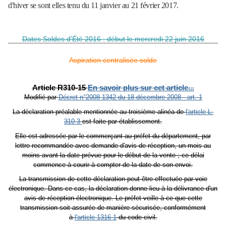
d'hiver se sont elles tenu du 11 janvier au 21 février 2017.
Dates Soldes d'Été 2016 : début le mercredi 22 juin 2016
Aspiration centralisée solde
Article R310-15
En savoir plus sur cet article...
Modifié par
Décret n°2008-1342 du 18 décembre 2008 - art. 1
La déclaration préalable mentionnée au troisième alinéa de
l'article L.
310-3
est faite par établissement.
Elle est adressée par le commerçant au préfet du département, par
lettre recommandée avec demande d'avis de réception, un mois au
moins avant la date prévue pour le début de la vente ; ce délai
commence à courir à compter de la date de son envoi.
La transmission de cette déclaration peut être effectuée par voie
électronique. Dans ce cas, la déclaration donne lieu à la délivrance d'un
avis de réception électronique. Le préfet veille à ce que cette
transmission soit assurée de manière sécurisée, conformément
à
l'article 1316-1
du code civil.