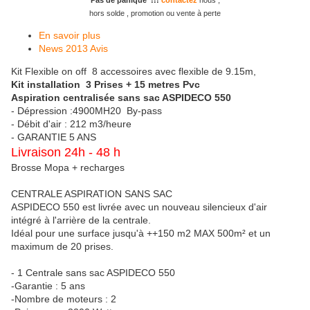
Pas de panique !!!
contactez
nous ,
hors solde , promotion ou vente à perte
En savoir plus
News 2013 Avis
Kit Flexible on off 8 accessoires avec flexible de 9.15m,
Kit installation 3 Prises + 15 metres Pvc
Aspiration centralisée sans sac ASPIDECO 550
- Dépression :4900MH20 By-pass
- Débit d'air : 212 m3/heure
- GARANTIE 5 ANS
Livraison 24h - 48 h
Brosse Mopa + recharges
CENTRALE ASPIRATION SANS SAC
ASPIDECO 550 est livrée avec un nouveau silencieux d'air
intégré à l'arrière de la centrale.
Idéal pour une surface jusqu'à ++150 m2 MAX 500m² et un
maximum de 20 prises.
- 1 Centrale sans sac ASPIDECO 550
-Garantie : 5 ans
-Nombre de moteurs : 2