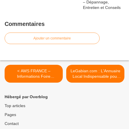
Commentaires
Ajouter un commentaire
< AMS FRANCE –
LeGabian.com : L'Annuaire
Informations Foire
Local Indispensable pour
Internationale de
Port-Saint-Louis-du-Rhône
montpellier 2025
et les Alentours ! >
Hébergé par Overblog
Top articles
Pages
Contact