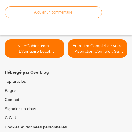
Ajouter un commentaire
< LeGabian.com :
Entretien Complet de votre
L'Annuaire Local
Aspiration Centrale : Sur
Indispensable pour Port-
Place & À Distance >
Saint-Louis-du-Rhône et les
Alentours !
Hébergé par Overblog
Top articles
Pages
Contact
Signaler un abus
C.G.U.
Cookies et données personnelles