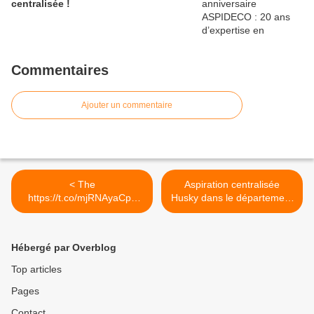
centralisée !
Commentaires
Ajouter un commentaire
< The
Aspiration centralisée
https://t.co/mjRNAyaCph
Husky dans le département
Daily est en ligne!...
Hautes-Alpes (code
département 05) >
Hébergé par Overblog
Top articles
Pages
Contact