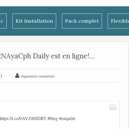
ac
Kit Installation
Pack complet
Flexib
AyaCph Daily est en ligne!...

21
Aspiration centralisée
https://t.co/0AVZ8lSDRT
#blog
#enquête