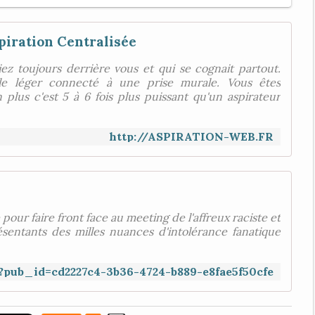
piration Centralisée
ez toujours derrière vous et qui se cognait partout.
xible léger connecté à une prise murale. Vous êtes
plus c'est 5 à 6 fois plus puissant qu'un aspirateur
http://ASPIRATION-WEB.FR
e pour faire front face au meeting de l'affreux raciste et
ésentants des milles nuances d'intolérance fanatique
77?pub_id=cd2227c4-3b36-4724-b889-e8fae5f50cfe