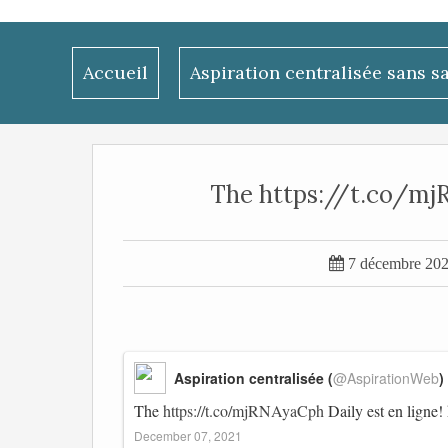
Accueil
Aspiration centralisée sans s
The https://t.co/mjRN

7 décembre 20
Aspiration centralisée (
@AspirationWeb
)
The
https://t.co/mjRNAyaCph
Daily est en ligne!
December 07, 2021