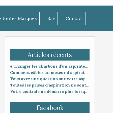
le toutes Marques
Sav
Contact
Articles récents
« Changer les charbons d’un aspirateur centralisé : entretien utile ou coup de poker ? »
Comment câbler un moteur d’aspirateur
Vous avez une question sur votre aspiration centralisée ?
Toutes les prises d’aspiration ne sont pas forcément compatibles entre elles.
Votre centrale ne démarre plus lorsque vous branchez le flexible ?
Facabook