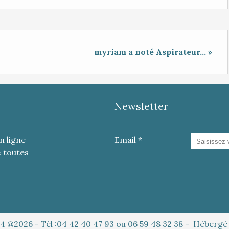
myriam a noté Aspirateur... »
Newsletter
n ligne
Email
& toutes
4 @2026 - Tél :04 42 40 47 93 ou 06 59 48 32 38 - Héberg