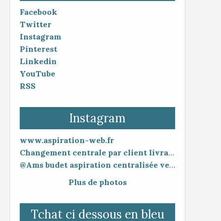
Facebook
Twitter
Instagram
Pinterest
Linkedin
YouTube
RSS
Instagram
www.aspiration-web.fr
Changement centrale par client livraison 48h mise en service 30 minutes
@Ams budet aspiration centralisée vente en ligne www.aspiration-web.fr
Plus de photos
Tchat ci dessous en bleu