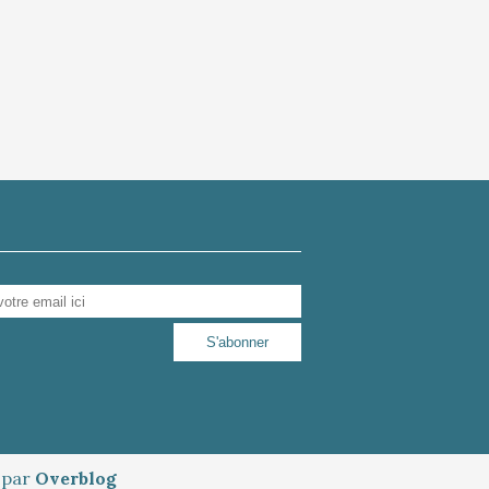
é par
Overblog