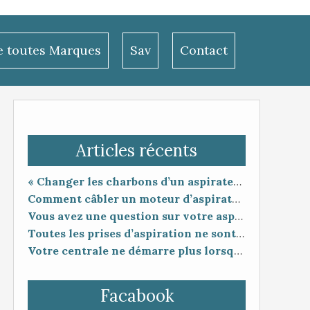
le toutes Marques
Sav
Contact
Articles récents
« Changer les charbons d’un aspirateur centralisé : entretien utile ou coup de poker ? »
Comment câbler un moteur d’aspirateur
Vous avez une question sur votre aspiration centralisée ?
Toutes les prises d’aspiration ne sont pas forcément compatibles entre elles.
Votre centrale ne démarre plus lorsque vous branchez le flexible ?
Facabook