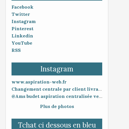
Facebook
Twitter
Instagram
Pinterest
Linkedin
YouTube
RSS
Instagram
www.aspiration-web.fr
Changement centrale par client livraison 48h mise en service 30 minutes
@Ams budet aspiration centralisée vente en ligne www.aspiration-web.fr
Plus de photos
Tchat ci dessous en bleu