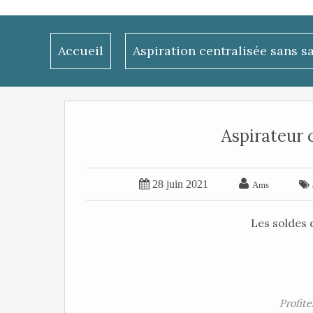
Accueil
Aspiration centralisée sans s
Aspirateur 


28 juin 2021

Ams
Les soldes 
Profite