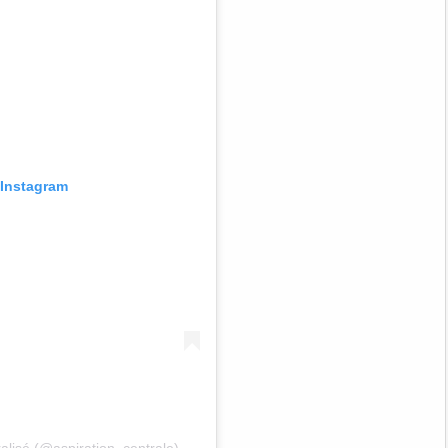
r Instagram
ralisé (@aspiration_centrale)