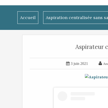
Accueil
Aspiration centralisée sans s
Aspirateur c


3 juin 2021
Am