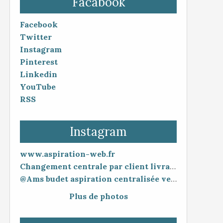
Facabook
Facebook
Twitter
Instagram
Pinterest
Linkedin
YouTube
RSS
Instagram
www.aspiration-web.fr
Changement centrale par client livraison 48h mise en service 30 minutes
@Ams budet aspiration centralisée vente en ligne www.aspiration-web.fr
Plus de photos